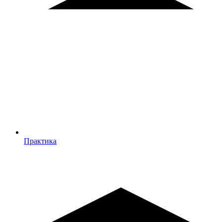
Практика
Практика