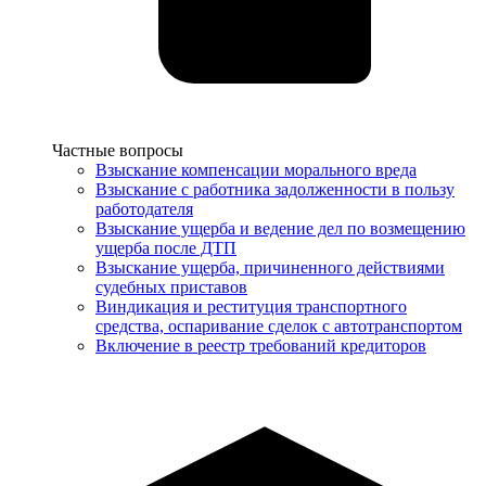
Услуги
Частные вопросы
Взыскание компенсации морального вреда
Взыскание с работника задолженности в пользу
работодателя
Взыскание ущерба и ведение дел по возмещению
ущерба после ДТП
Взыскание ущерба, причиненного действиями
судебных приставов
Виндикация и реституция транспортного
средства, оспаривание сделок с автотранспортом
Включение в реестр требований кредиторов