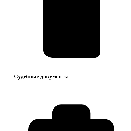
Судебные
Судебные документы
документы