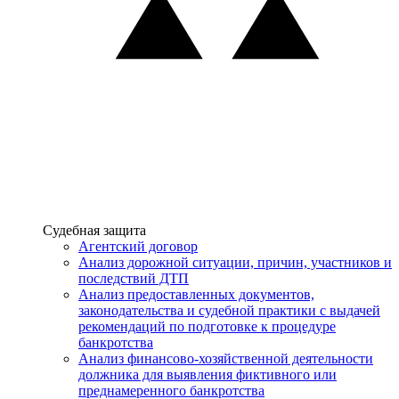
Услуги
Судебная защита
Агентский договор
Анализ дорожной ситуации, причин, участников и
последствий ДТП
Анализ предоставленных документов,
законодательства и судебной практики с выдачей
рекомендаций по подготовке к процедуре
банкротства
Анализ финансово-хозяйственной деятельности
должника для выявления фиктивного или
преднамеренного банкротства