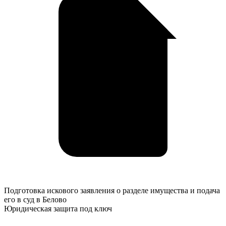
Подготовка
Подготовка искового заявления о разделе имущества и подача
искового
его в суд в Белово
заявления
Юридическая защита под ключ
о