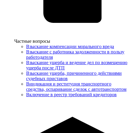
Услуги
Частные вопросы
Взыскание компенсации морального вреда
Взыскание с работника задолженности в пользу
работодателя
Взыскание ущерба и ведение дел по возмещению
ущерба после ДТП
Взыскание ущерба, причиненного действиями
судебных приставов
Виндикация и реституция транспортного
средства, оспаривание сделок с автотранспортом
Включение в реестр требований кредиторов