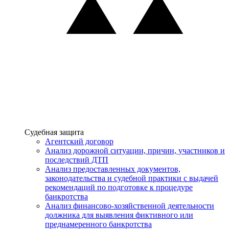
Услуги
Судебная защита
Агентский договор
Анализ дорожной ситуации, причин, участников и
последствий ДТП
Анализ предоставленных документов,
законодательства и судебной практики с выдачей
рекомендаций по подготовке к процедуре
банкротства
Анализ финансово-хозяйственной деятельности
должника для выявления фиктивного или
преднамеренного банкротства