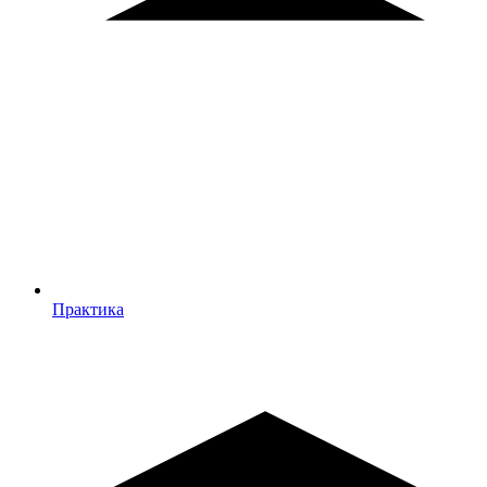
Практика
Практика