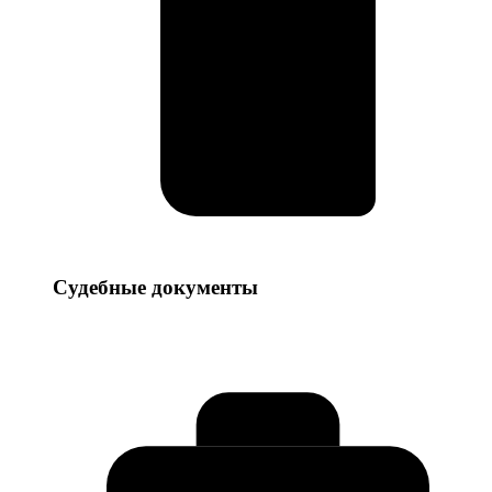
Судебные
Судебные документы
документы