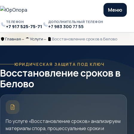
Меню
ТЕЛЕФОН
ДОПОЛНИТЕЛЬНЫЙ ТЕЛЕФОН
+7 917 525-75-71
+7 983 300 77 55
Телефон
Дополнительный
телефон
Главная
Услуги
Восстановление сроков в Белово
Главная
Разделитель
Услуги
Разделитель
Восстановление
сроков
в
Белово
ЮРИДИЧЕСКАЯ ЗАЩИТА ПОД КЛЮЧ
Восстановление сроков в
Белово
Краткое
описание
услуги
По услуге «Восстановление сроков» анализируем
материалы спора, процессуальные сроки и