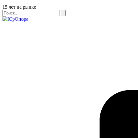
Бейдж
15 лет на рынке
Поиск
Поиск