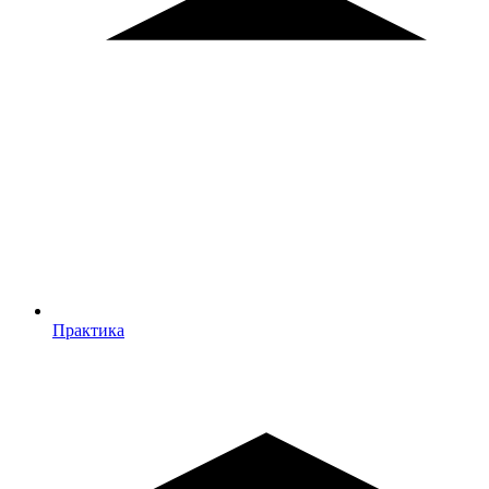
Практика
Практика