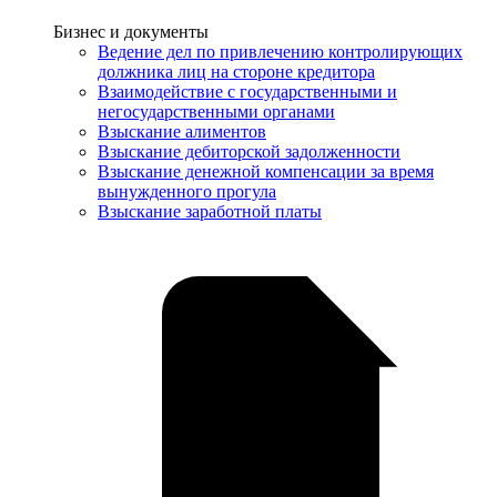
Услуги
Бизнес и документы
Ведение дел по привлечению контролирующих
должника лиц на стороне кредитора
Взаимодействие с государственными и
негосударственными органами
Взыскание алиментов
Взыскание дебиторской задолженности
Взыскание денежной компенсации за время
вынужденного прогула
Взыскание заработной платы