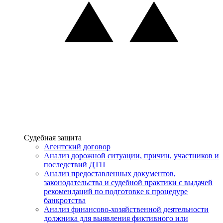
Услуги
Судебная защита
Агентский договор
Анализ дорожной ситуации, причин, участников и
последствий ДТП
Анализ предоставленных документов,
законодательства и судебной практики с выдачей
рекомендаций по подготовке к процедуре
банкротства
Анализ финансово-хозяйственной деятельности
должника для выявления фиктивного или