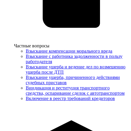
Услуги
Частные вопросы
Взыскание компенсации морального вреда
Взыскание с работника задолженности в пользу
работодателя
Взыскание ущерба и ведение дел по возмещению
ущерба после ДТП
Взыскание ущерба, причиненного действиями
судебных приставов
Виндикация и реституция транспортного
средства, оспаривание сделок с автотранспортом
Включение в реестр требований кредиторов