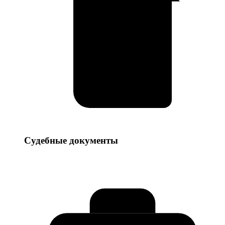
Судебные
Судебные документы
документы