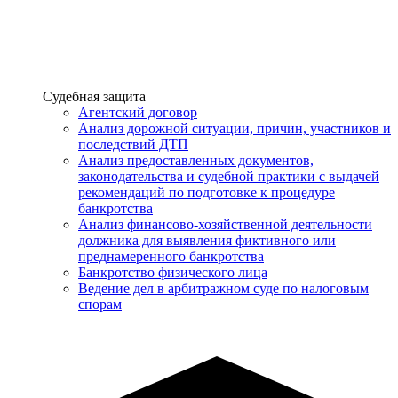
Услуги
Судебная защита
Агентский договор
Анализ дорожной ситуации, причин, участников и
последствий ДТП
Анализ предоставленных документов,
законодательства и судебной практики с выдачей
рекомендаций по подготовке к процедуре
банкротства
Анализ финансово-хозяйственной деятельности
должника для выявления фиктивного или
преднамеренного банкротства
Банкротство физического лица
Ведение дел в арбитражном суде по налоговым
спорам