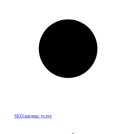
Индекс
SEO-индекс услуг