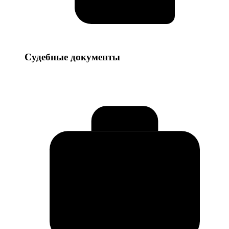
Судебные
Судебные документы
документы