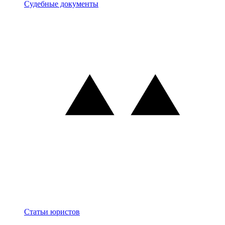
Документы
Судебные документы
Блог
Статьи юристов