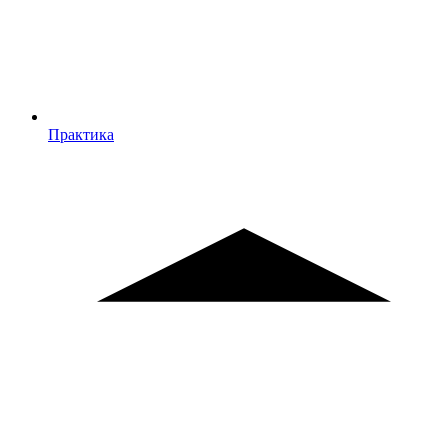
Практика
Практика