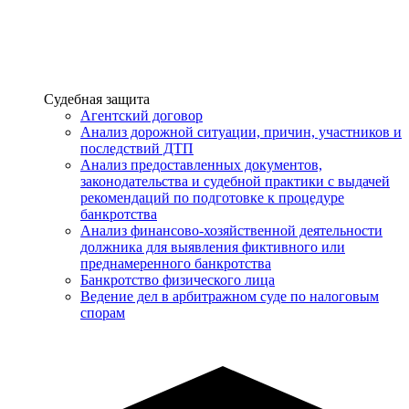
Услуги
Судебная защита
Агентский договор
Анализ дорожной ситуации, причин, участников и
последствий ДТП
Анализ предоставленных документов,
законодательства и судебной практики с выдачей
рекомендаций по подготовке к процедуре
банкротства
Анализ финансово-хозяйственной деятельности
должника для выявления фиктивного или
преднамеренного банкротства
Банкротство физического лица
Ведение дел в арбитражном суде по налоговым
спорам