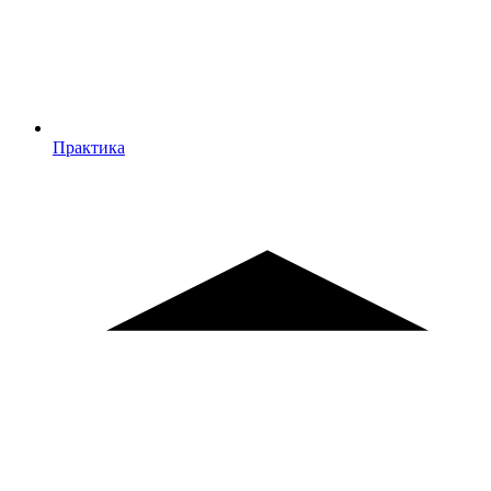
Практика
Практика