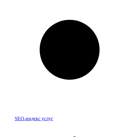
Индекс
SEO-индекс услуг