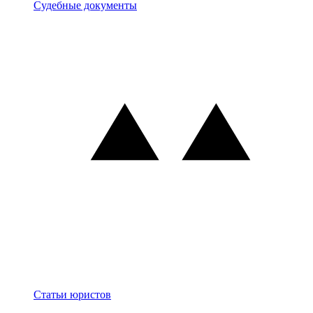
Документы
Судебные документы
Блог
Статьи юристов