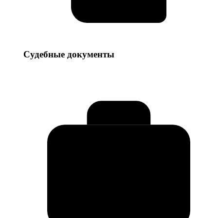
Судебные
Судебные документы
документы