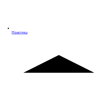
Практика
Практика