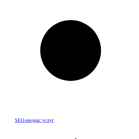
Индекс
SEO-индекс услуг