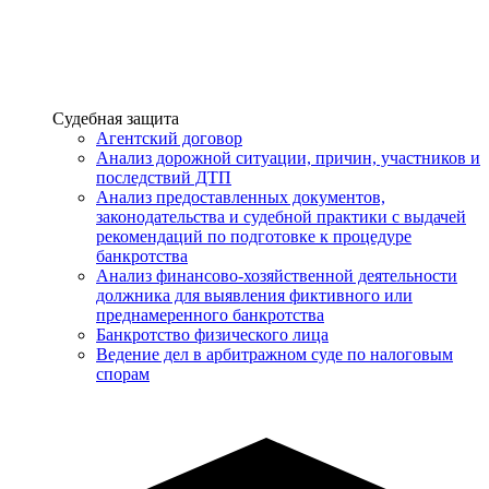
Услуги
Судебная защита
Агентский договор
Анализ дорожной ситуации, причин, участников и
последствий ДТП
Анализ предоставленных документов,
законодательства и судебной практики с выдачей
рекомендаций по подготовке к процедуре
банкротства
Анализ финансово-хозяйственной деятельности
должника для выявления фиктивного или
преднамеренного банкротства
Банкротство физического лица
Ведение дел в арбитражном суде по налоговым
спорам