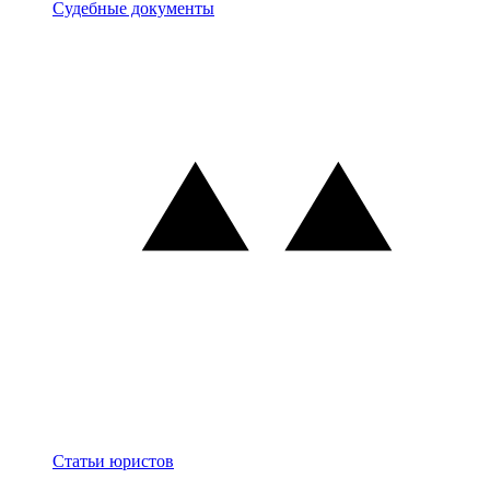
Документы
Судебные документы
Блог
Статьи юристов