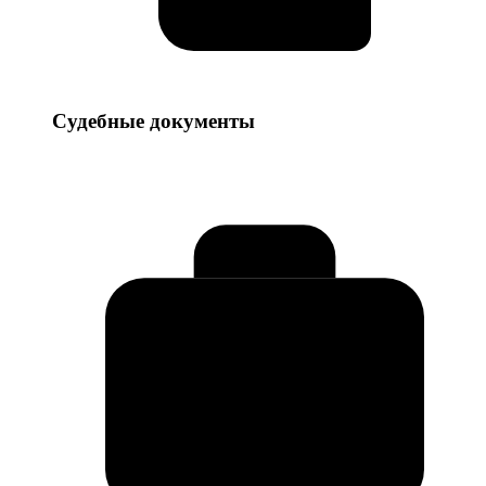
Судебные
Судебные документы
документы