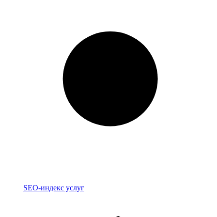
Индекс
SEO-индекс услуг