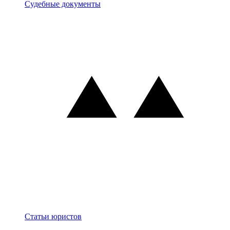
Документы
Судебные документы
Блог
Статьи юристов