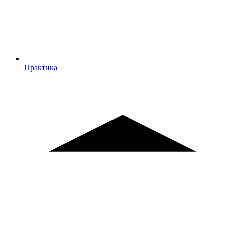
Практика
Практика