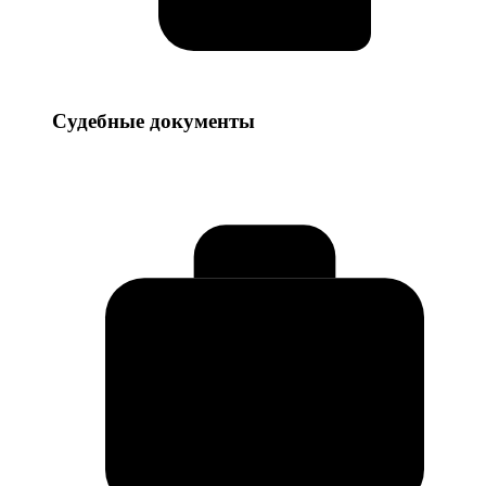
Судебные
Судебные документы
документы