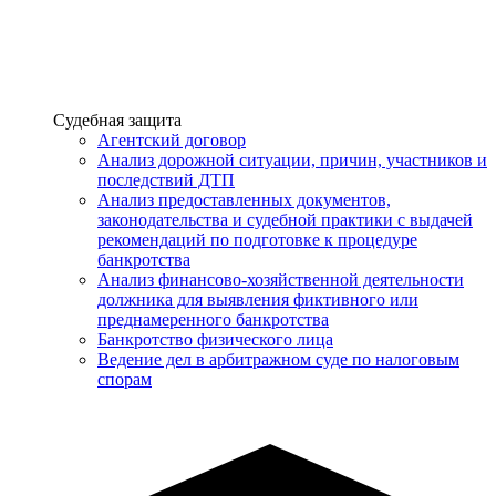
Услуги
Судебная защита
Агентский договор
Анализ дорожной ситуации, причин, участников и
последствий ДТП
Анализ предоставленных документов,
законодательства и судебной практики с выдачей
рекомендаций по подготовке к процедуре
банкротства
Анализ финансово-хозяйственной деятельности
должника для выявления фиктивного или
преднамеренного банкротства
Банкротство физического лица
Ведение дел в арбитражном суде по налоговым
спорам