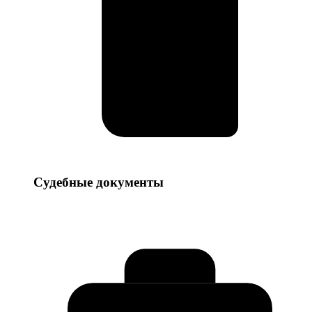
Судебные
Судебные документы
документы