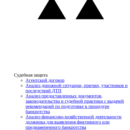
Услуги
Судебная защита
Агентский договор
Анализ дорожной ситуации, причин, участников и
последствий ДТП
Анализ предоставленных документов,
законодательства и судебной практики с выдачей
рекомендаций по подготовке к процедуре
банкротства
Анализ финансово-хозяйственной деятельности
должника для выявления фиктивного или
преднамеренного банкротства