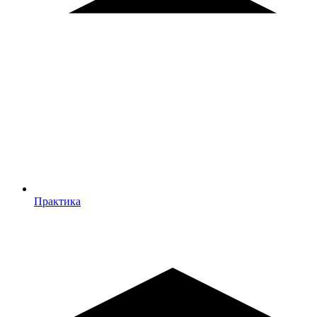
Практика
Практика