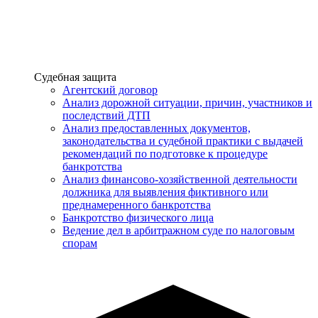
Услуги
Судебная защита
Агентский договор
Анализ дорожной ситуации, причин, участников и
последствий ДТП
Анализ предоставленных документов,
законодательства и судебной практики с выдачей
рекомендаций по подготовке к процедуре
банкротства
Анализ финансово-хозяйственной деятельности
должника для выявления фиктивного или
преднамеренного банкротства
Банкротство физического лица
Ведение дел в арбитражном суде по налоговым
спорам