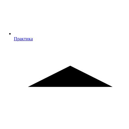
Практика
Практика