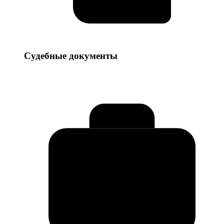
Судебные
Судебные документы
документы