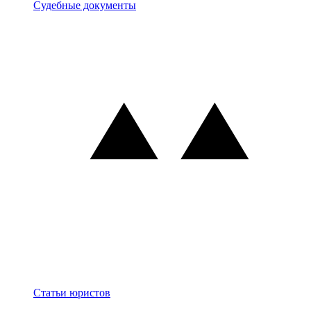
Документы
Судебные документы
Блог
Статьи юристов