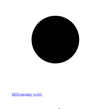
Индекс
SEO-индекс услуг