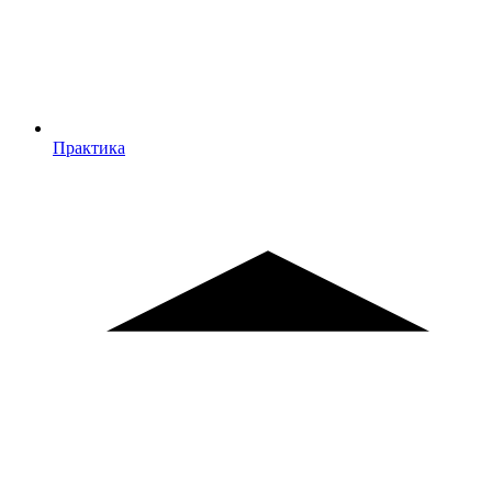
Практика
Практика