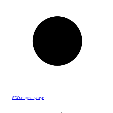
Индекс
SEO-индекс услуг