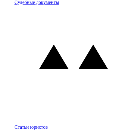
Документы
Судебные документы
Блог
Статьи юристов