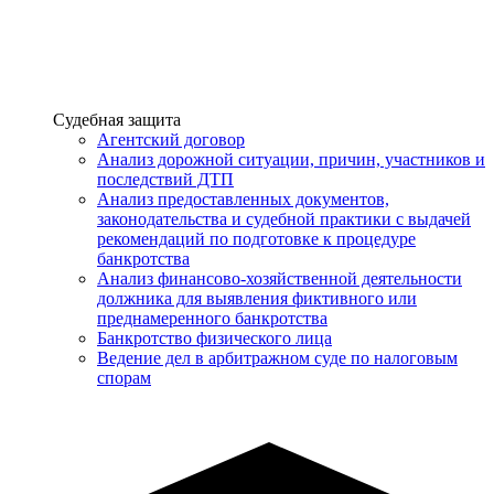
Услуги
Судебная защита
Агентский договор
Анализ дорожной ситуации, причин, участников и
последствий ДТП
Анализ предоставленных документов,
законодательства и судебной практики с выдачей
рекомендаций по подготовке к процедуре
банкротства
Анализ финансово-хозяйственной деятельности
должника для выявления фиктивного или
преднамеренного банкротства
Банкротство физического лица
Ведение дел в арбитражном суде по налоговым
спорам