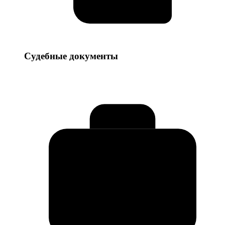
Судебные
Судебные документы
документы