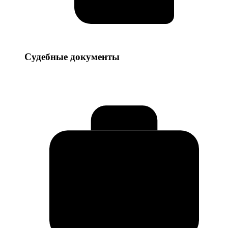
Судебные
Судебные документы
документы