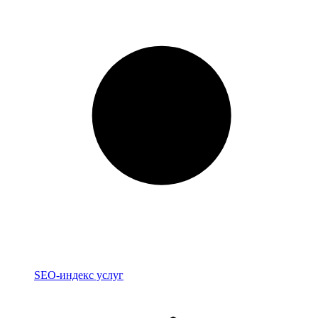
Индекс
SEO-индекс услуг