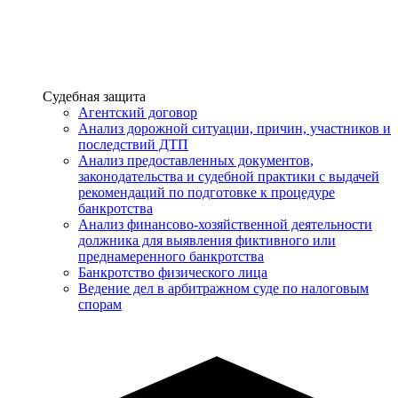
Услуги
Судебная защита
Агентский договор
Анализ дорожной ситуации, причин, участников и
последствий ДТП
Анализ предоставленных документов,
законодательства и судебной практики с выдачей
рекомендаций по подготовке к процедуре
банкротства
Анализ финансово-хозяйственной деятельности
должника для выявления фиктивного или
преднамеренного банкротства
Банкротство физического лица
Ведение дел в арбитражном суде по налоговым
спорам