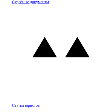
Документы
Судебные документы
Блог
Статьи юристов