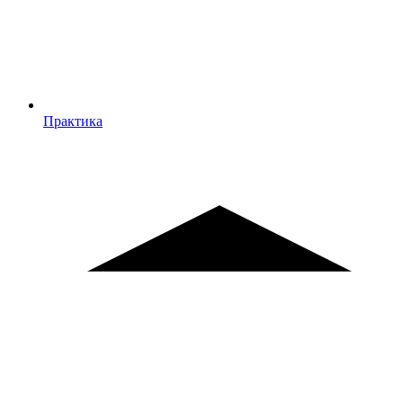
Практика
Практика