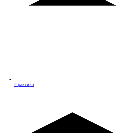
Практика
Практика