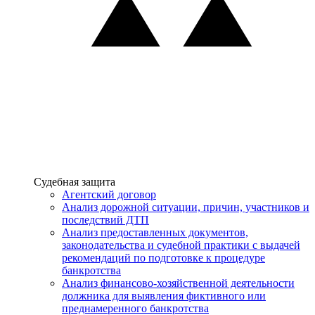
Услуги
Судебная защита
Агентский договор
Анализ дорожной ситуации, причин, участников и
последствий ДТП
Анализ предоставленных документов,
законодательства и судебной практики с выдачей
рекомендаций по подготовке к процедуре
банкротства
Анализ финансово-хозяйственной деятельности
должника для выявления фиктивного или
преднамеренного банкротства