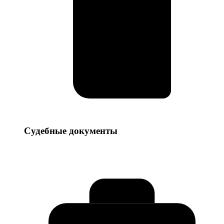
Судебные
Судебные документы
документы