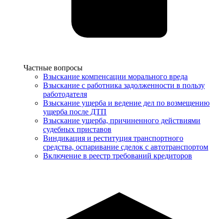
Услуги
Частные вопросы
Взыскание компенсации морального вреда
Взыскание с работника задолженности в пользу
работодателя
Взыскание ущерба и ведение дел по возмещению
ущерба после ДТП
Взыскание ущерба, причиненного действиями
судебных приставов
Виндикация и реституция транспортного
средства, оспаривание сделок с автотранспортом
Включение в реестр требований кредиторов