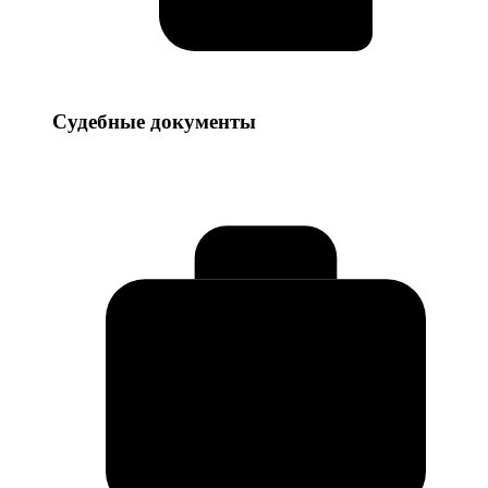
Судебные
Судебные документы
документы