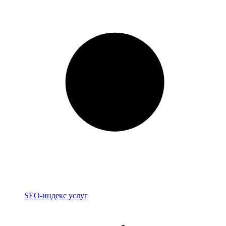
Индекс
SEO-индекс услуг