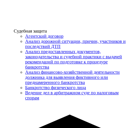
Услуги
Судебная защита
Агентский договор
Анализ дорожной ситуации, причин, участников и
последствий ДТП
Анализ предоставленных документов,
законодательства и судебной практики с выдачей
рекомендаций по подготовке к процедуре
банкротства
Анализ финансово-хозяйственной деятельности
должника для выявления фиктивного или
преднамеренного банкротства
Банкротство физического лица
Ведение дел в арбитражном суде по налоговым
спорам