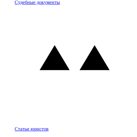
Документы
Судебные документы
Блог
Статьи юристов