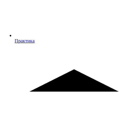
Практика
Практика