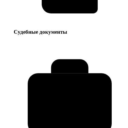
Судебные
Судебные документы
документы