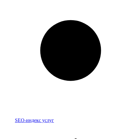
Индекс
SEO-индекс услуг