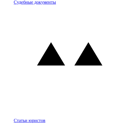
Документы
Судебные документы
Блог
Статьи юристов