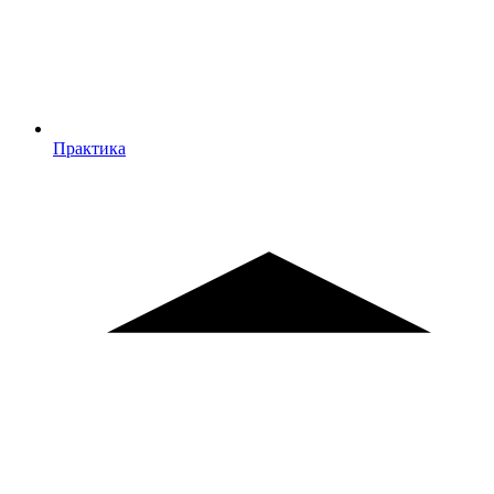
Практика
Практика