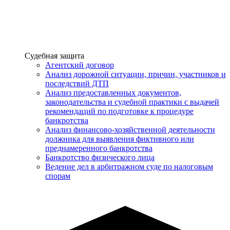
Услуги
Судебная защита
Агентский договор
Анализ дорожной ситуации, причин, участников и
последствий ДТП
Анализ предоставленных документов,
законодательства и судебной практики с выдачей
рекомендаций по подготовке к процедуре
банкротства
Анализ финансово-хозяйственной деятельности
должника для выявления фиктивного или
преднамеренного банкротства
Банкротство физического лица
Ведение дел в арбитражном суде по налоговым
спорам