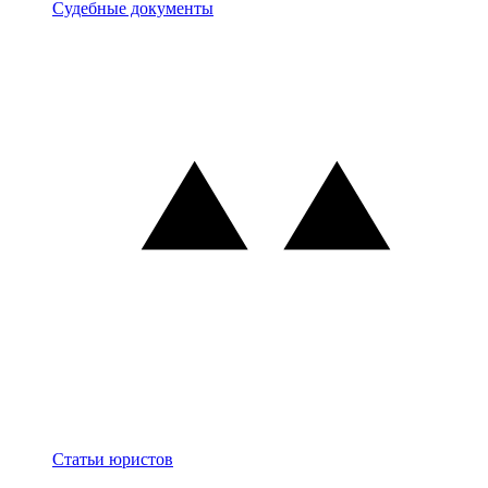
Документы
Судебные документы
Блог
Статьи юристов