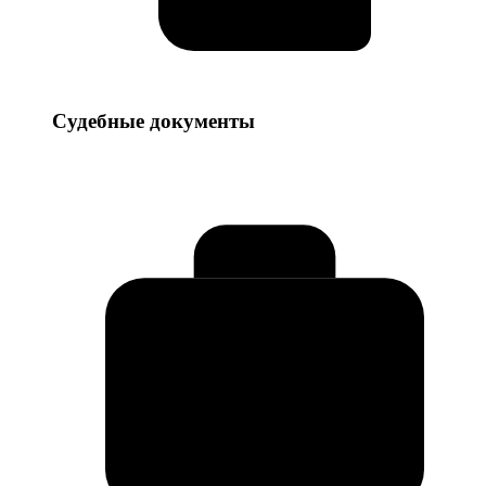
Судебные
Судебные документы
документы