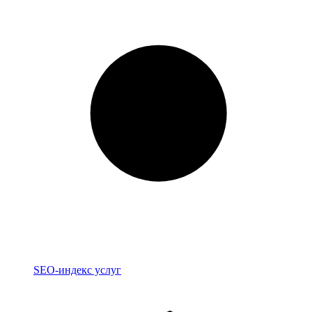
Индекс
SEO-индекс услуг