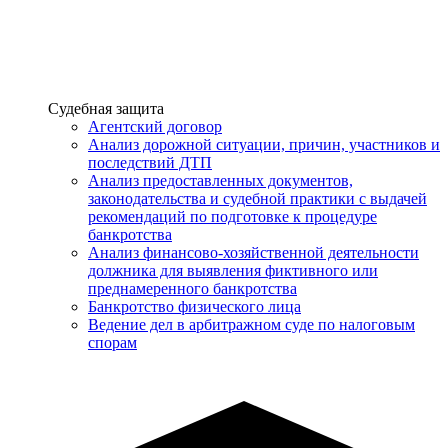
Услуги
Судебная защита
Агентский договор
Анализ дорожной ситуации, причин, участников и
последствий ДТП
Анализ предоставленных документов,
законодательства и судебной практики с выдачей
рекомендаций по подготовке к процедуре
банкротства
Анализ финансово-хозяйственной деятельности
должника для выявления фиктивного или
преднамеренного банкротства
Банкротство физического лица
Ведение дел в арбитражном суде по налоговым
спорам