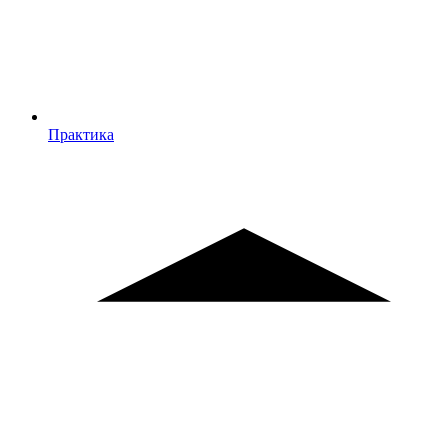
Практика
Практика