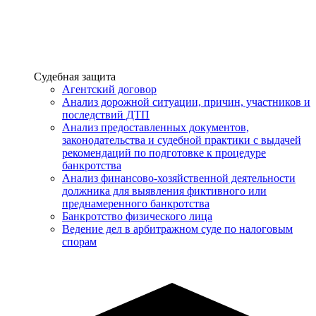
Услуги
Судебная защита
Агентский договор
Анализ дорожной ситуации, причин, участников и
последствий ДТП
Анализ предоставленных документов,
законодательства и судебной практики с выдачей
рекомендаций по подготовке к процедуре
банкротства
Анализ финансово-хозяйственной деятельности
должника для выявления фиктивного или
преднамеренного банкротства
Банкротство физического лица
Ведение дел в арбитражном суде по налоговым
спорам