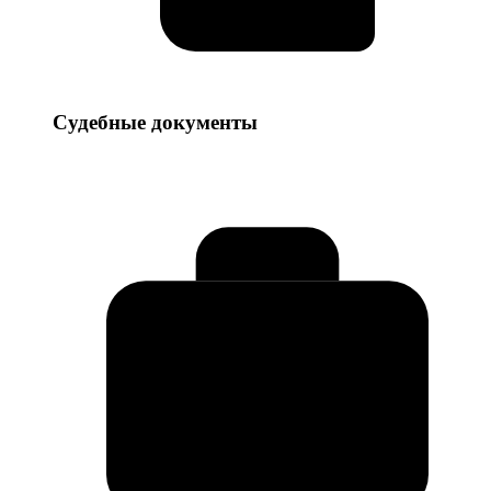
Судебные
Судебные документы
документы