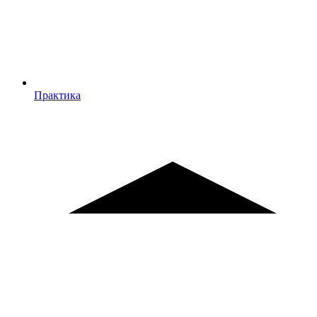
Практика
Практика