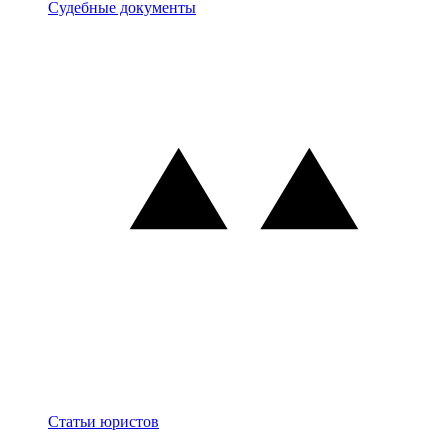
Документы
Судебные документы
Блог
Статьи юристов