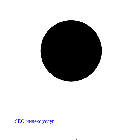
Индекс
SEO-индекс услуг