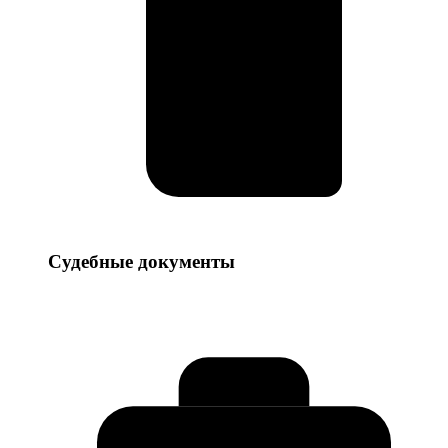
Судебные
Судебные документы
документы