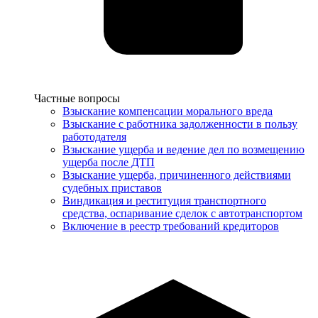
Услуги
Частные вопросы
Взыскание компенсации морального вреда
Взыскание с работника задолженности в пользу
работодателя
Взыскание ущерба и ведение дел по возмещению
ущерба после ДТП
Взыскание ущерба, причиненного действиями
судебных приставов
Виндикация и реституция транспортного
средства, оспаривание сделок с автотранспортом
Включение в реестр требований кредиторов