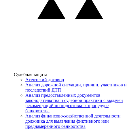
Услуги
Судебная защита
Агентский договор
Анализ дорожной ситуации, причин, участников и
последствий ДТП
Анализ предоставленных документов,
законодательства и судебной практики с выдачей
рекомендаций по подготовке к процедуре
банкротства
Анализ финансово-хозяйственной деятельности
должника для выявления фиктивного или
преднамеренного банкротства