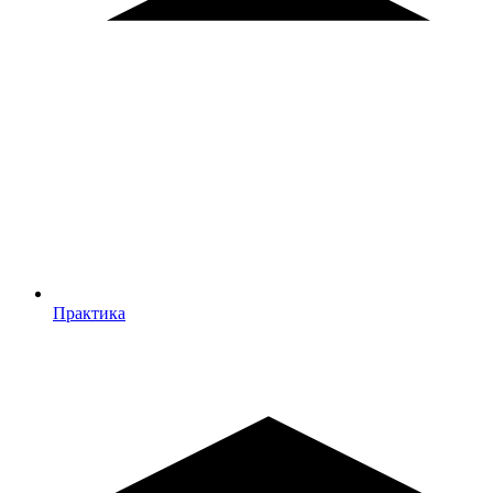
Практика
Практика