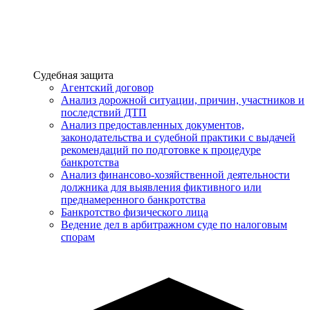
Услуги
Судебная защита
Агентский договор
Анализ дорожной ситуации, причин, участников и
последствий ДТП
Анализ предоставленных документов,
законодательства и судебной практики с выдачей
рекомендаций по подготовке к процедуре
банкротства
Анализ финансово-хозяйственной деятельности
должника для выявления фиктивного или
преднамеренного банкротства
Банкротство физического лица
Ведение дел в арбитражном суде по налоговым
спорам