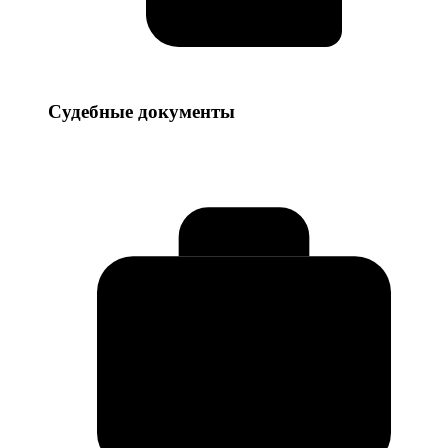
Судебные
Судебные документы
документы