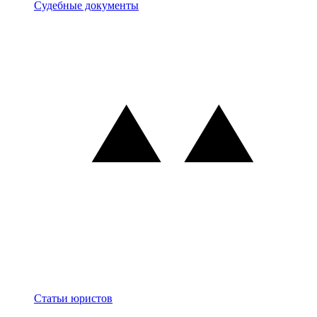
Документы
Судебные документы
Блог
Статьи юристов