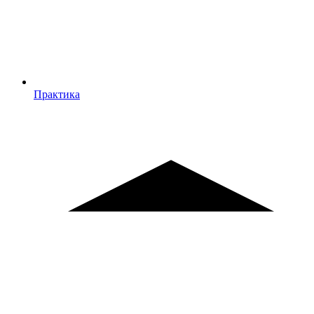
Практика
Практика