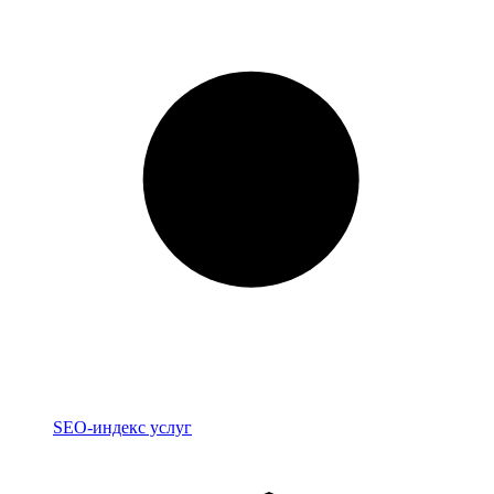
Индекс
SEO-индекс услуг