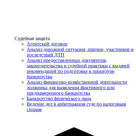
Услуги
Судебная защита
Агентский договор
Анализ дорожной ситуации, причин, участников и
последствий ДТП
Анализ предоставленных документов,
законодательства и судебной практики с выдачей
рекомендаций по подготовке к процедуре
банкротства
Анализ финансово-хозяйственной деятельности
должника для выявления фиктивного или
преднамеренного банкротства
Банкротство физического лица
Ведение дел в арбитражном суде по налоговым
спорам