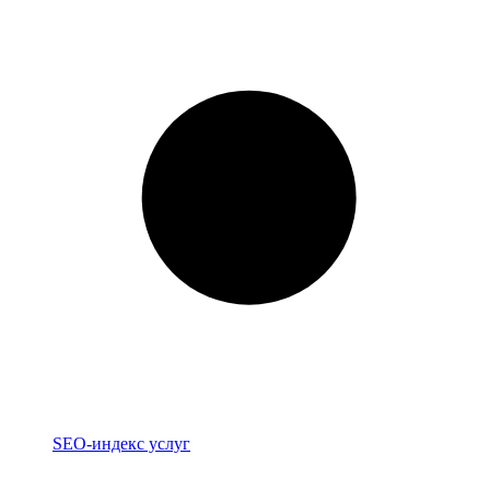
Индекс
SEO-индекс услуг