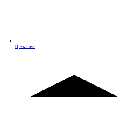
Практика
Практика