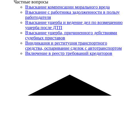
Услуги
Частные вопросы
Взыскание компенсации морального вреда
Взыскание с работника задолженности в пользу
работодателя
Взыскание ущерба и ведение дел по возмещению
ущерба после ДТП
Взыскание ущерба, причиненного действиями
судебных приставов
Виндикация и реституция транспортного
средства, оспаривание сделок с автотранспортом
Включение в реестр требований кредиторов