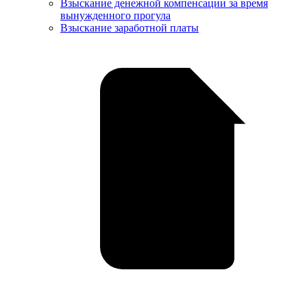
Взыскание денежной компенсации за время
вынужденного прогула
Взыскание заработной платы