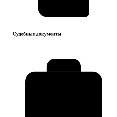
Судебные
Судебные документы
документы