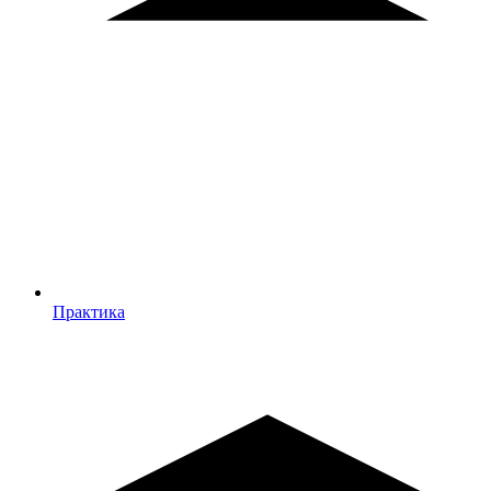
Практика
Практика