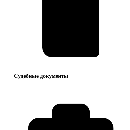
Судебные
Судебные документы
документы