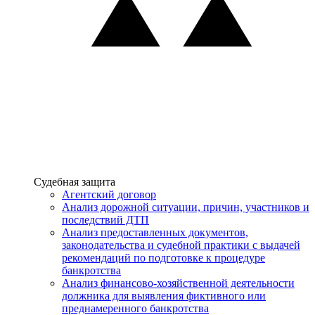
Услуги
Судебная защита
Агентский договор
Анализ дорожной ситуации, причин, участников и
последствий ДТП
Анализ предоставленных документов,
законодательства и судебной практики с выдачей
рекомендаций по подготовке к процедуре
банкротства
Анализ финансово-хозяйственной деятельности
должника для выявления фиктивного или
преднамеренного банкротства