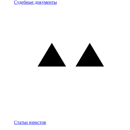
Документы
Судебные документы
Блог
Статьи юристов