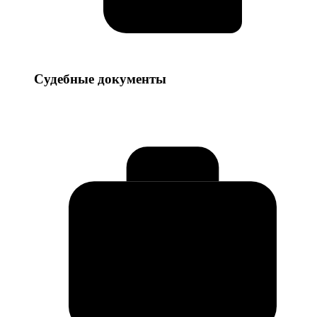
Судебные
Судебные документы
документы