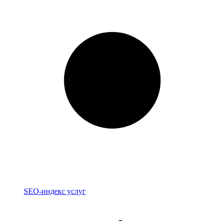
Индекс
SEO-индекс услуг