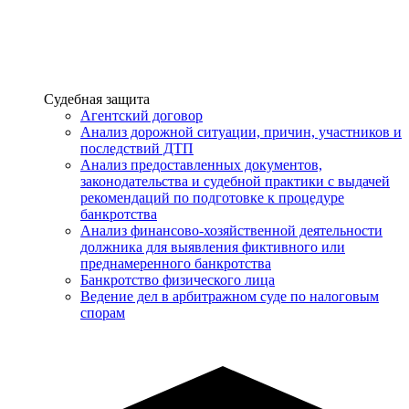
Услуги
Судебная защита
Агентский договор
Анализ дорожной ситуации, причин, участников и
последствий ДТП
Анализ предоставленных документов,
законодательства и судебной практики с выдачей
рекомендаций по подготовке к процедуре
банкротства
Анализ финансово-хозяйственной деятельности
должника для выявления фиктивного или
преднамеренного банкротства
Банкротство физического лица
Ведение дел в арбитражном суде по налоговым
спорам