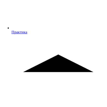
Практика
Практика