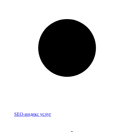
Индекс
SEO-индекс услуг