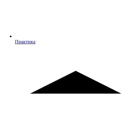
Практика
Практика