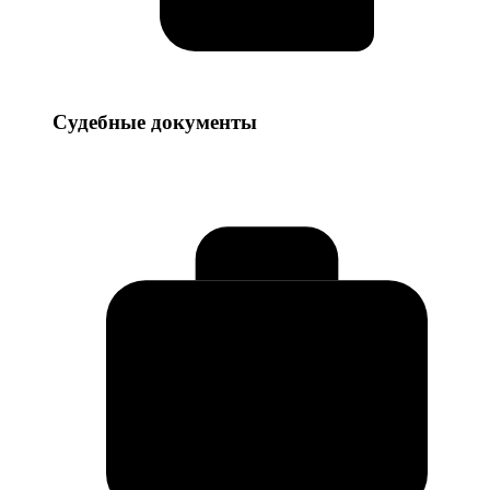
Судебные
Судебные документы
документы