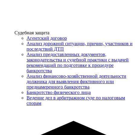
Услуги
Судебная защита
Агентский договор
Анализ дорожной ситуации, причин, участников и
последствий ДТП
Анализ предоставленных документов,
законодательства и судебной практики с выдачей
рекомендаций по подготовке к процедуре
банкротства
Анализ финансово-хозяйственной деятельности
должника для выявления фиктивного или
преднамеренного банкротства
Банкротство физического лица
Ведение дел в арбитражном суде по налоговым
спорам