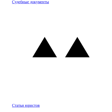
Документы
Судебные документы
Блог
Статьи юристов