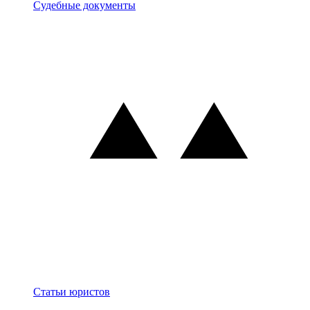
Документы
Судебные документы
Блог
Статьи юристов