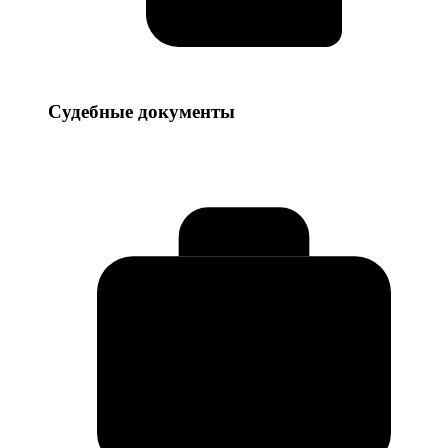
Судебные
Судебные документы
документы