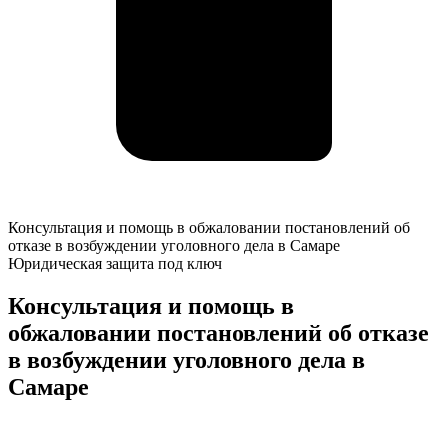
Консультация
Консультация и помощь в обжаловании постановлений об
и
отказе в возбуждении уголовного дела в Самаре
помощь
Юридическая защита под ключ
в
обжаловании
Консультация и помощь в
постановлений
обжаловании постановлений об отказе
об
отказе
в возбуждении уголовного дела в
в
Самаре
возбуждении
уголовного
дела
К
в
о