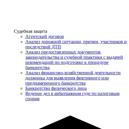
Услуги
Судебная защита
Агентский договор
Анализ дорожной ситуации, причин, участников и
последствий ДТП
Анализ предоставленных документов,
законодательства и судебной практики с выдачей
рекомендаций по подготовке к процедуре
банкротства
Анализ финансово-хозяйственной деятельности
должника для выявления фиктивного или
преднамеренного банкротства
Банкротство физического лица
Ведение дел в арбитражном суде по налоговым
спорам