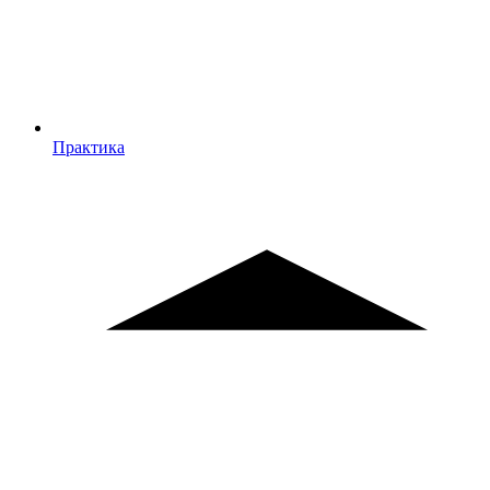
Практика
Практика