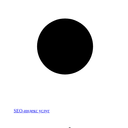
Индекс
SEO-индекс услуг