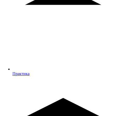
Практика
Практика