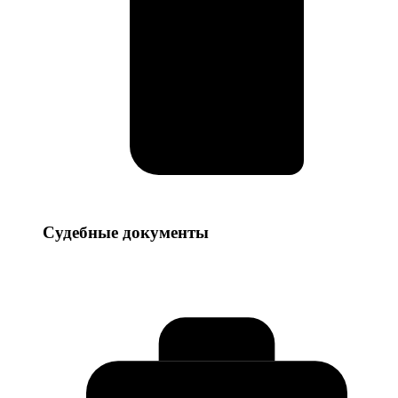
Судебные
Судебные документы
документы