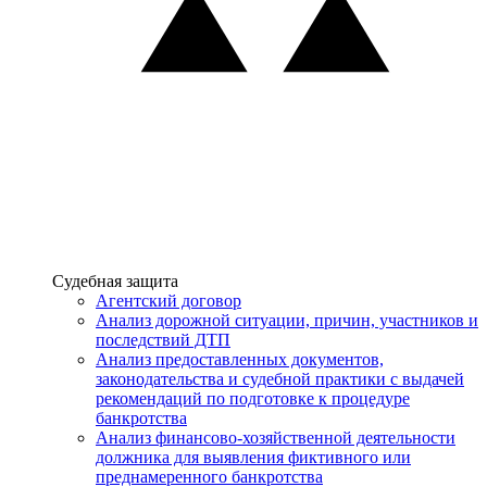
Услуги
Судебная защита
Агентский договор
Анализ дорожной ситуации, причин, участников и
последствий ДТП
Анализ предоставленных документов,
законодательства и судебной практики с выдачей
рекомендаций по подготовке к процедуре
банкротства
Анализ финансово-хозяйственной деятельности
должника для выявления фиктивного или
преднамеренного банкротства