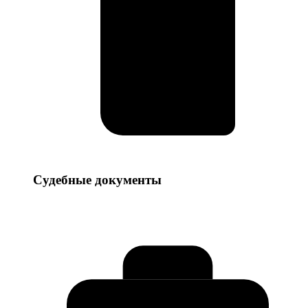
Судебные
Судебные документы
документы