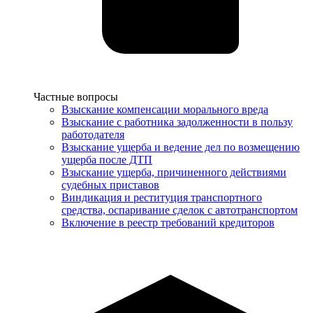
Услуги
Частные вопросы
Взыскание компенсации морального вреда
Взыскание с работника задолженности в пользу
работодателя
Взыскание ущерба и ведение дел по возмещению
ущерба после ДТП
Взыскание ущерба, причиненного действиями
судебных приставов
Виндикация и реституция транспортного
средства, оспаривание сделок с автотранспортом
Включение в реестр требований кредиторов