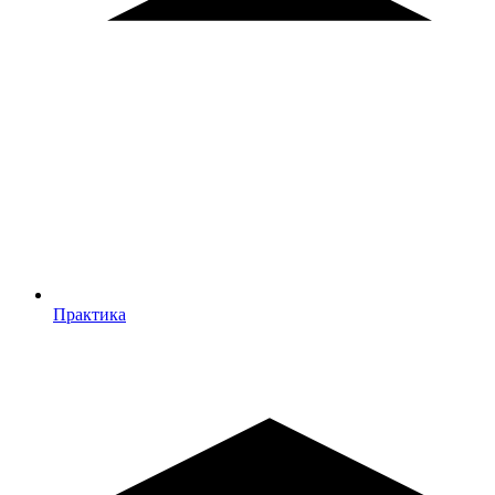
Практика
Практика