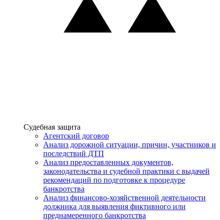
Услуги
Судебная защита
Агентский договор
Анализ дорожной ситуации, причин, участников и
последствий ДТП
Анализ предоставленных документов,
законодательства и судебной практики с выдачей
рекомендаций по подготовке к процедуре
банкротства
Анализ финансово-хозяйственной деятельности
должника для выявления фиктивного или
преднамеренного банкротства