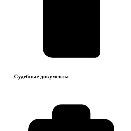
Судебные
Судебные документы
документы