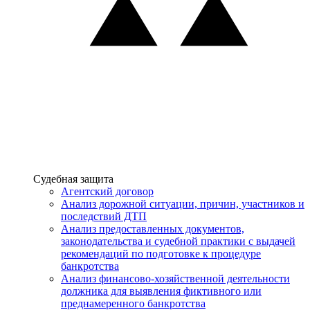
Услуги
Судебная защита
Агентский договор
Анализ дорожной ситуации, причин, участников и
последствий ДТП
Анализ предоставленных документов,
законодательства и судебной практики с выдачей
рекомендаций по подготовке к процедуре
банкротства
Анализ финансово-хозяйственной деятельности
должника для выявления фиктивного или
преднамеренного банкротства