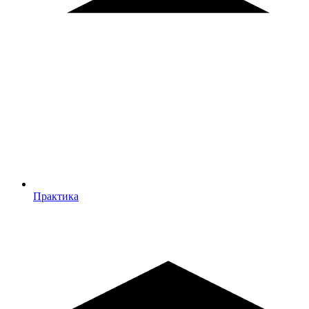
Практика
Практика