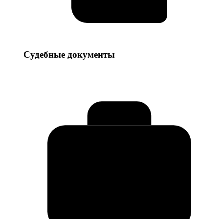
Судебные
Судебные документы
документы