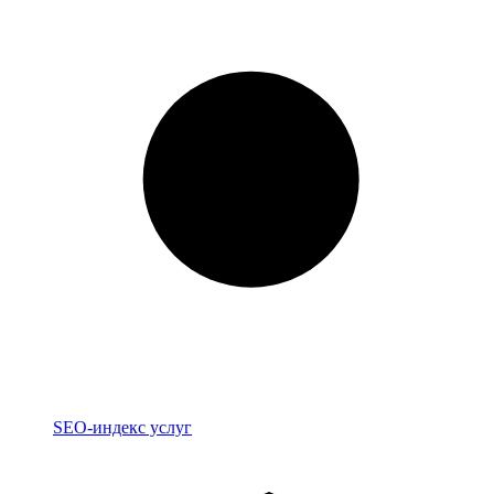
Индекс
SEO-индекс услуг