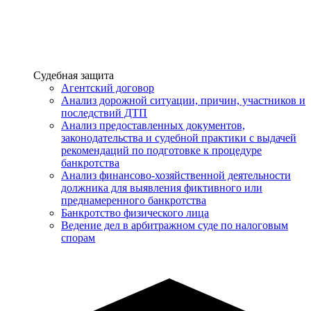
Услуги
Судебная защита
Агентский договор
Анализ дорожной ситуации, причин, участников и
последствий ДТП
Анализ предоставленных документов,
законодательства и судебной практики с выдачей
рекомендаций по подготовке к процедуре
банкротства
Анализ финансово-хозяйственной деятельности
должника для выявления фиктивного или
преднамеренного банкротства
Банкротство физического лица
Ведение дел в арбитражном суде по налоговым
спорам