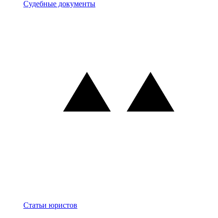
Документы
Судебные документы
Блог
Статьи юристов