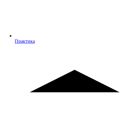
Практика
Практика