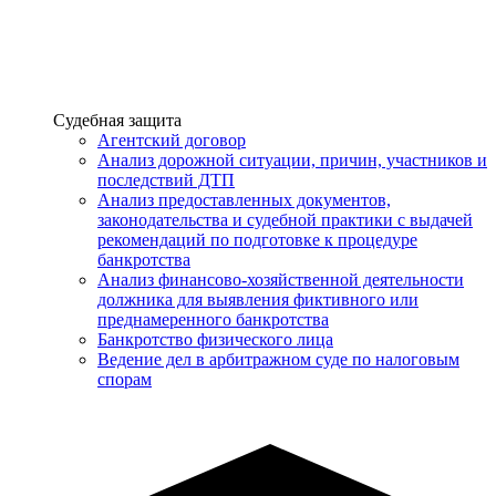
Услуги
Судебная защита
Агентский договор
Анализ дорожной ситуации, причин, участников и
последствий ДТП
Анализ предоставленных документов,
законодательства и судебной практики с выдачей
рекомендаций по подготовке к процедуре
банкротства
Анализ финансово-хозяйственной деятельности
должника для выявления фиктивного или
преднамеренного банкротства
Банкротство физического лица
Ведение дел в арбитражном суде по налоговым
спорам