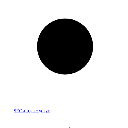
Индекс
SEO-индекс услуг