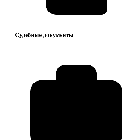
Судебные
Судебные документы
документы