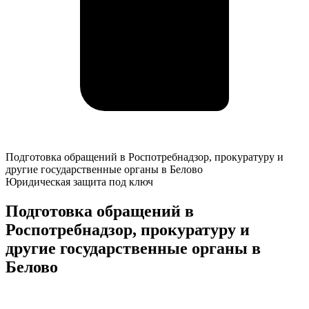
Подготовка
Подготовка обращений в Роспотребнадзор, прокуратуру и
обращений
другие государственные органы в Белово
в
Юридическая защита под ключ
Роспотребнадзор,
прокуратуру
Подготовка обращений в
и
Роспотребнадзор, прокуратуру и
другие
государственные
другие государственные органы в
органы
Белово
в
Белово
К
о