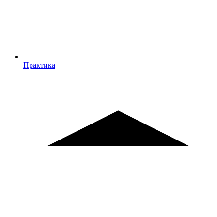
Практика
Практика