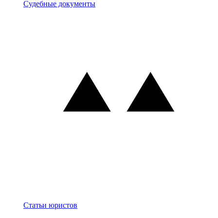
Документы
Судебные документы
Блог
Статьи юристов