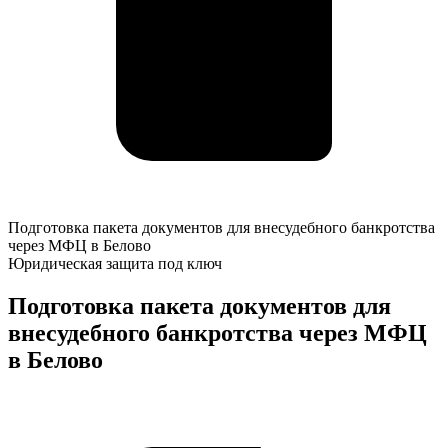
Подготовка
Подготовка пакета документов для внесудебного банкротства
пакета
через МФЦ в Белово
документов
Юридическая защита под ключ
для
внесудебного
Подготовка пакета документов для
банкротства
внесудебного банкротства через МФЦ
через
МФЦ
в Белово
в
Белово
К
о
у