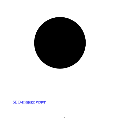
Индекс
SEO-индекс услуг