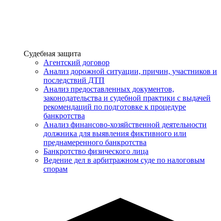
Услуги
Судебная защита
Агентский договор
Анализ дорожной ситуации, причин, участников и
последствий ДТП
Анализ предоставленных документов,
законодательства и судебной практики с выдачей
рекомендаций по подготовке к процедуре
банкротства
Анализ финансово-хозяйственной деятельности
должника для выявления фиктивного или
преднамеренного банкротства
Банкротство физического лица
Ведение дел в арбитражном суде по налоговым
спорам