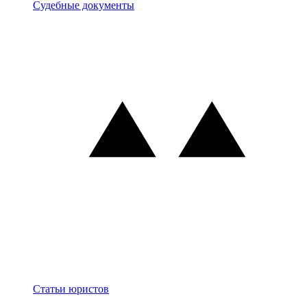
Документы
Судебные документы
Блог
Статьи юристов