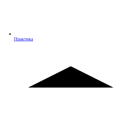
Практика
Практика