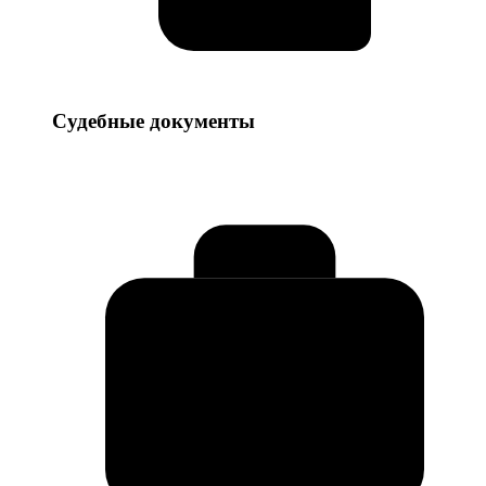
Судебные
Судебные документы
документы