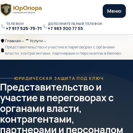
Меню
ТЕЛЕФОН
ДОПОЛНИТЕЛЬНЫЙ ТЕЛЕФОН
+7 917 525-75-71
+7 983 300 77 55
Телефон
Дополнительный
телефон
Главная
Услуги
Главная
Разделитель
Услуги
Разделитель
Представительство и участие в переговорах с органами
Представительство
власти, контрагентами, партнерами и персоналом в Белово
и
участие
в
переговорах
ЮРИДИЧЕСКАЯ ЗАЩИТА ПОД КЛЮЧ
Представительство и
с
органами
участие в переговорах с
власти,
контрагентами,
органами власти,
партнерами
и
контрагентами,
персоналом
партнерами и персоналом
в