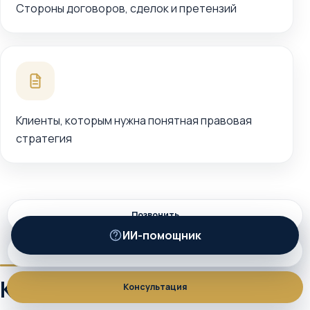
Стороны договоров, сделок и претензий
Клиенты, которым нужна понятная правовая
стратегия
Позвонить
ИИ-помощник
ИИ
MAX
Какие задачи мы решаем
Консультация