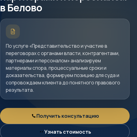
Белово
в Белово
Краткое
описание
услуги
По услуге «Представительство и участие в
переговорах с органами власти, контрагентами,
партнерами и персоналом» анализируем
материалы спора, процессуальные сроки и
доказательства, формируем позицию для суда и
сопровождаем клиента до понятного правового
результата.
Получить консультацию
Консультация
Узнать стоимость
Стоимость