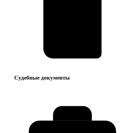
Судебные
Судебные документы
документы