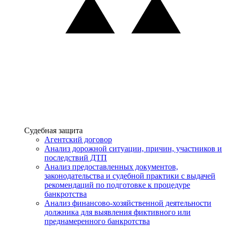
Услуги
Судебная защита
Агентский договор
Анализ дорожной ситуации, причин, участников и
последствий ДТП
Анализ предоставленных документов,
законодательства и судебной практики с выдачей
рекомендаций по подготовке к процедуре
банкротства
Анализ финансово-хозяйственной деятельности
должника для выявления фиктивного или
преднамеренного банкротства