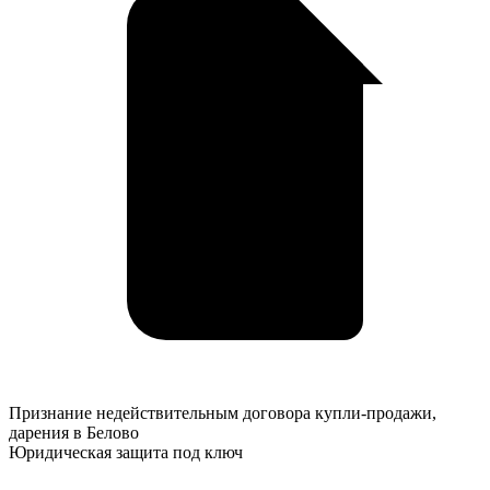
Признание
Признание недействительным договора купли-продажи,
недействительным
дарения в Белово
договора
Юридическая защита под ключ
купли-