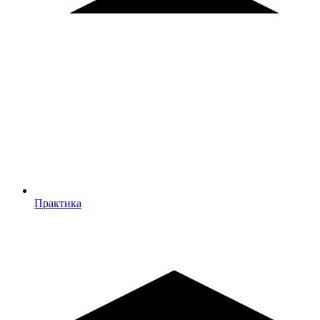
Практика
Практика