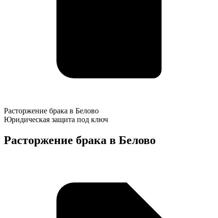
Расторжение
Расторжение брака в Белово
брака
Юридическая защита под ключ
в
Белово
Расторжение брака в Белово
К
о
у