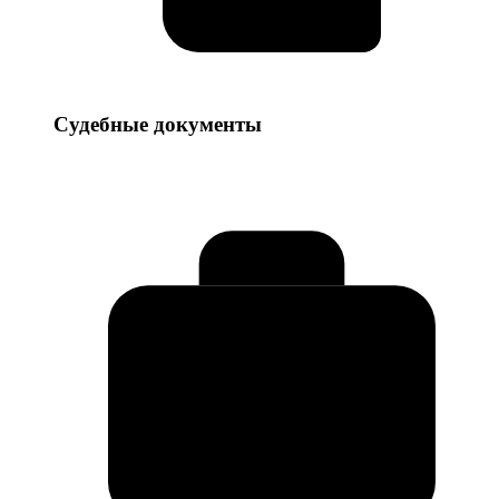
Судебные
Судебные документы
документы