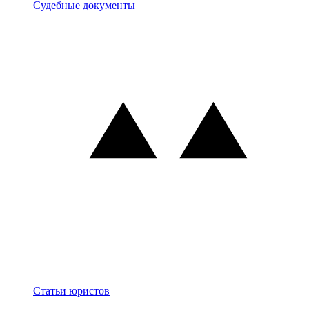
Документы
Судебные документы
Блог
Статьи юристов