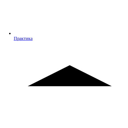
Практика
Практика