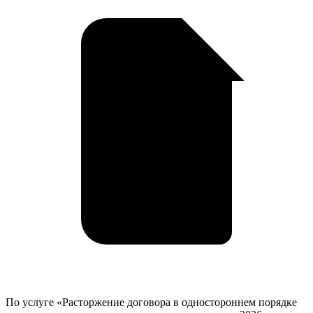
году
у
в
Белово
По услуге «Расторжение договора в одностороннем порядке