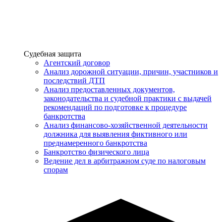
Услуги
Судебная защита
Агентский договор
Анализ дорожной ситуации, причин, участников и
последствий ДТП
Анализ предоставленных документов,
законодательства и судебной практики с выдачей
рекомендаций по подготовке к процедуре
банкротства
Анализ финансово-хозяйственной деятельности
должника для выявления фиктивного или
преднамеренного банкротства
Банкротство физического лица
Ведение дел в арбитражном суде по налоговым
спорам