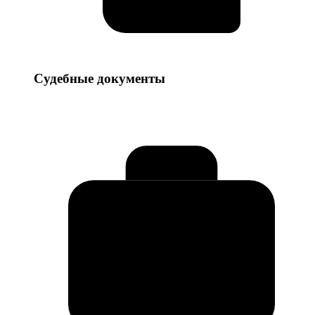
Судебные
Судебные документы
документы