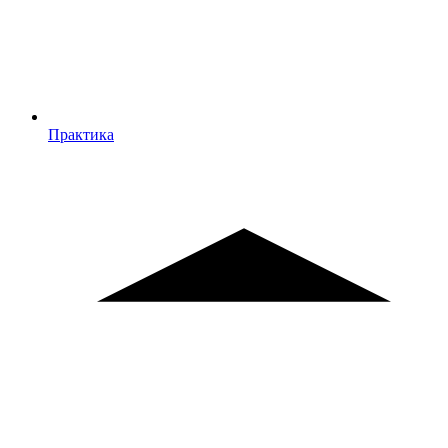
Практика
Практика