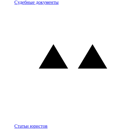
Документы
Судебные документы
Блог
Статьи юристов