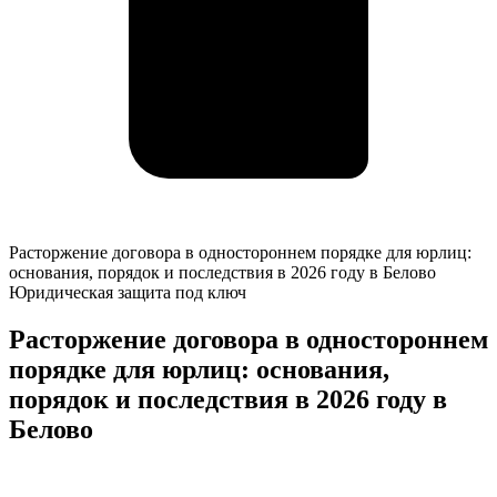
Расторжение
Расторжение договора в одностороннем порядке для юрлиц:
договора
основания, порядок и последствия в 2026 году в Белово
в
Юридическая защита под ключ
одностороннем
порядке
Расторжение договора в одностороннем
для
порядке для юрлиц: основания,
юрлиц:
основания,
порядок и последствия в 2026 году в
порядок
Белово
и
последствия
в
К
2026
о