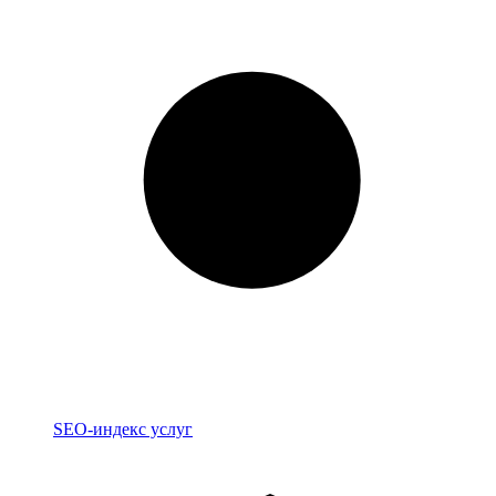
Индекс
SEO-индекс услуг