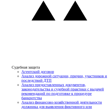
Услуги
Судебная защита
Агентский договор
Анализ дорожной ситуации, причин, участников и
последствий ДТП
Анализ предоставленных документов,
законодательства и судебной практики с выдачей
рекомендаций по подготовке к процедуре
банкротства
Анализ финансово-хозяйственной деятельности
должника для выявления фиктивного или