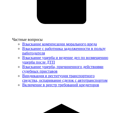
Услуги
Частные вопросы
Взыскание компенсации морального вреда
Взыскание с работника задолженности в пользу
работодателя
Взыскание ущерба и ведение дел по возмещению
ущерба после ДТП
Взыскание ущерба, причиненного действиями
судебных приставов
Виндикация и реституция транспортного
средства, оспаривание сделок с автотранспортом
Включение в реестр требований кредиторов