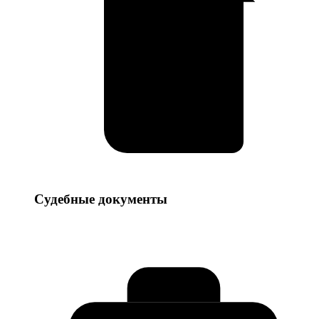
Судебные
Судебные документы
документы