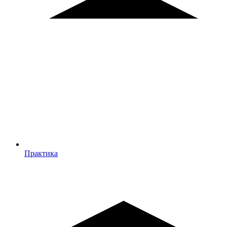
Практика
Практика