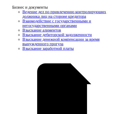
Услуги
Бизнес и документы
Ведение дел по привлечению контролирующих
должника лиц на стороне кредитора
Взаимодействие с государственными и
негосударственными органами
Взыскание алиментов
Взыскание дебиторской задолженности
Взыскание денежной компенсации за время
вынужденного прогула
Взыскание заработной платы