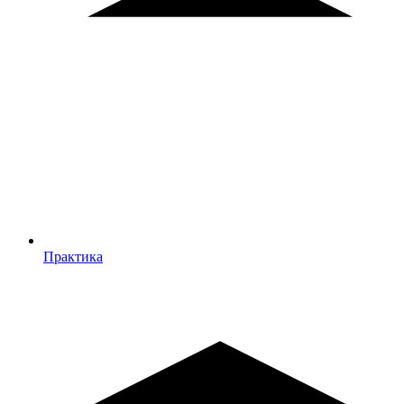
Практика
Практика