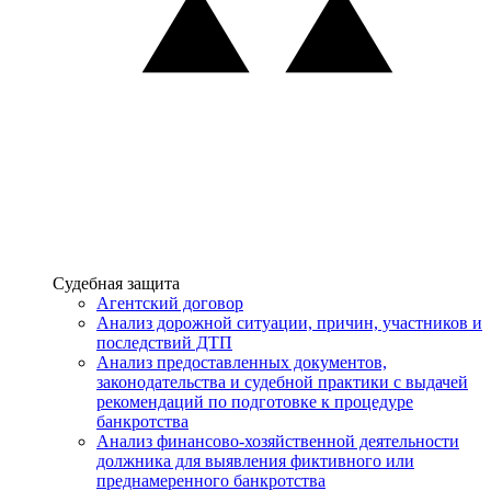
Услуги
Судебная защита
Агентский договор
Анализ дорожной ситуации, причин, участников и
последствий ДТП
Анализ предоставленных документов,
законодательства и судебной практики с выдачей
рекомендаций по подготовке к процедуре
банкротства
Анализ финансово-хозяйственной деятельности
должника для выявления фиктивного или
преднамеренного банкротства