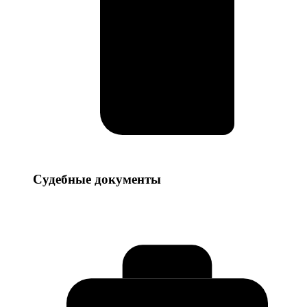
Судебные
Судебные документы
документы