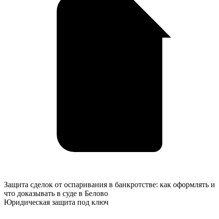
Защита
Защита сделок от оспаривания в банкротстве: как оформлять и
сделок
что доказывать в суде в Белово
от
Юридическая защита под ключ
оспаривания