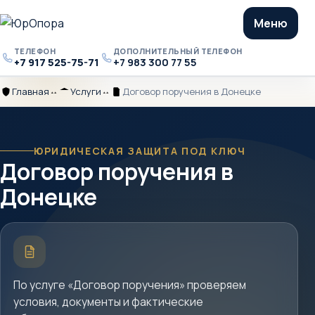
Меню
ТЕЛЕФОН
ДОПОЛНИТЕЛЬНЫЙ ТЕЛЕФОН
+7 917 525-75-71
+7 983 300 77 55
Телефон
Дополнительный
телефон
Главная
Услуги
Договор поручения в Донецке
Главная
Разделитель
Услуги
Разделитель
Договор
поручения
в
Донецке
ЮРИДИЧЕСКАЯ ЗАЩИТА ПОД КЛЮЧ
Договор поручения в
Донецке
Краткое
описание
услуги
По услуге «Договор поручения» проверяем
условия, документы и фактические