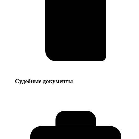
Судебные
Судебные документы
документы