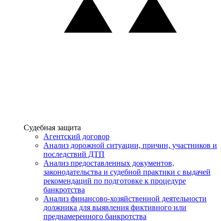
Услуги
Судебная защита
Агентский договор
Анализ дорожной ситуации, причин, участников и
последствий ДТП
Анализ предоставленных документов,
законодательства и судебной практики с выдачей
рекомендаций по подготовке к процедуре
банкротства
Анализ финансово-хозяйственной деятельности
должника для выявления фиктивного или
преднамеренного банкротства