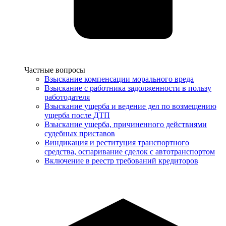
Услуги
Частные вопросы
Взыскание компенсации морального вреда
Взыскание с работника задолженности в пользу
работодателя
Взыскание ущерба и ведение дел по возмещению
ущерба после ДТП
Взыскание ущерба, причиненного действиями
судебных приставов
Виндикация и реституция транспортного
средства, оспаривание сделок с автотранспортом
Включение в реестр требований кредиторов