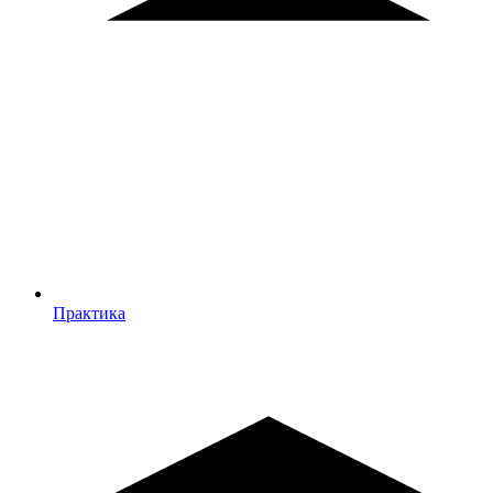
Практика
Практика