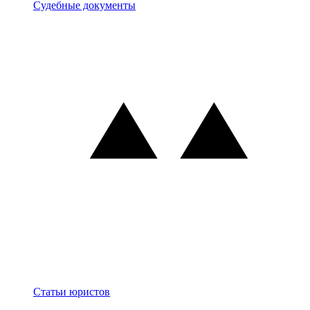
Документы
Судебные документы
Блог
Статьи юристов