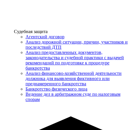
Услуги
Судебная защита
Агентский договор
Анализ дорожной ситуации, причин, участников и
последствий ДТП
Анализ предоставленных документов,
законодательства и судебной практики с выдачей
рекомендаций по подготовке к процедуре
банкротства
Анализ финансово-хозяйственной деятельности
должника для выявления фиктивного или
преднамеренного банкротства
Банкротство физического лица
Ведение дел в арбитражном суде по налоговым
спорам