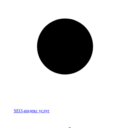
Индекс
SEO-индекс услуг