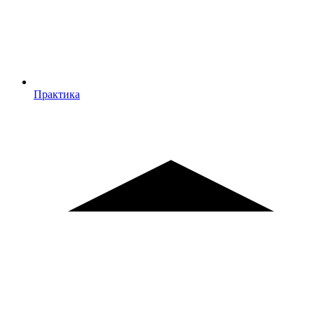
Практика
Практика