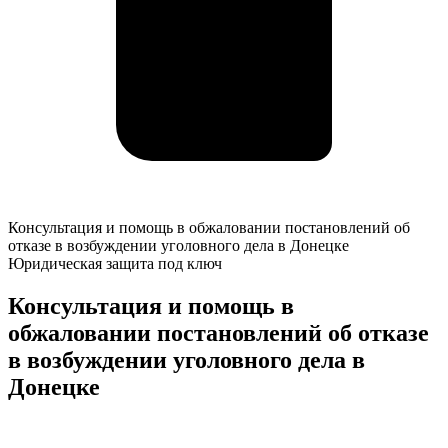
Консультация
Консультация и помощь в обжаловании постановлений об
и
отказе в возбуждении уголовного дела в Донецке
помощь
Юридическая защита под ключ
в
обжаловании
Консультация и помощь в
постановлений
обжаловании постановлений об отказе
об
отказе
в возбуждении уголовного дела в
в
Донецке
возбуждении
уголовного
дела
К
в
о