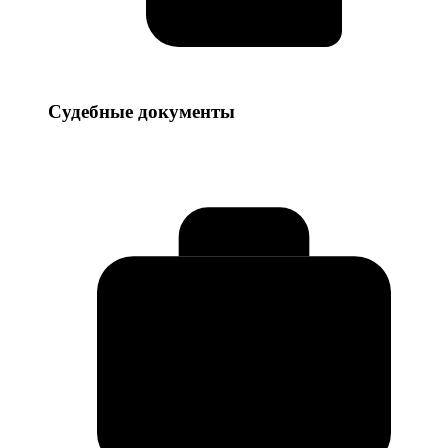
Судебные
Судебные документы
документы