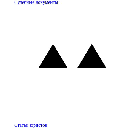
Документы
Судебные документы
Блог
Статьи юристов