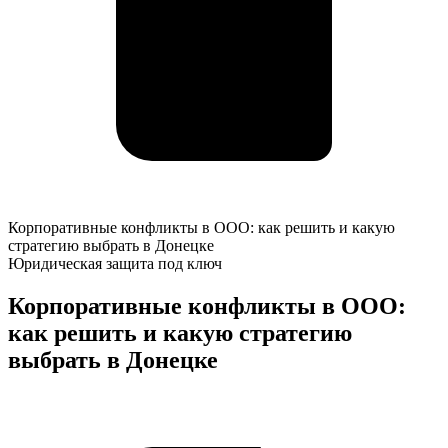
Корпоративные
Корпоративные конфликты в ООО: как решить и какую
конфликты
стратегию выбрать в Донецке
в
Юридическая защита под ключ
ООО:
как
Корпоративные конфликты в ООО:
решить
как решить и какую стратегию
и
какую
выбрать в Донецке
стратегию
выбрать
К
в
о
Донецке
у