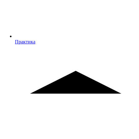
Практика
Практика