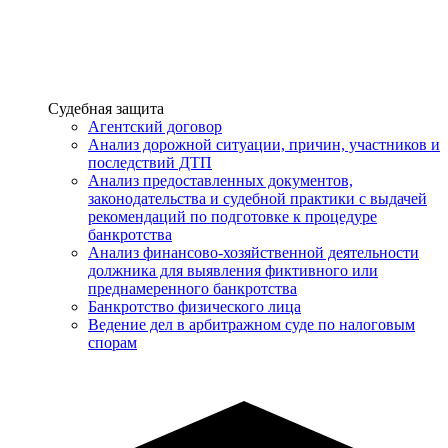
Услуги
Судебная защита
Агентский договор
Анализ дорожной ситуации, причин, участников и
последствий ДТП
Анализ предоставленных документов,
законодательства и судебной практики с выдачей
рекомендаций по подготовке к процедуре
банкротства
Анализ финансово-хозяйственной деятельности
должника для выявления фиктивного или
преднамеренного банкротства
Банкротство физического лица
Ведение дел в арбитражном суде по налоговым
спорам