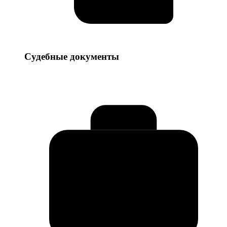
Судебные
Судебные документы
документы