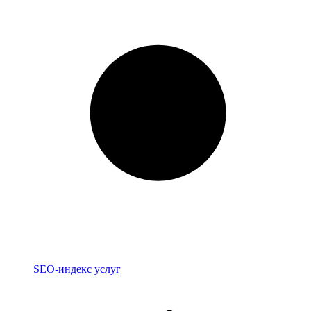
Индекс
SEO-индекс услуг