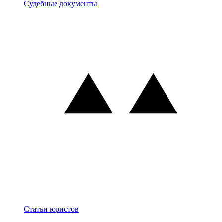
Документы
Судебные документы
Блог
Статьи юристов