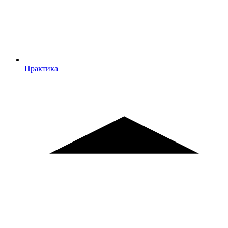
Практика
Практика