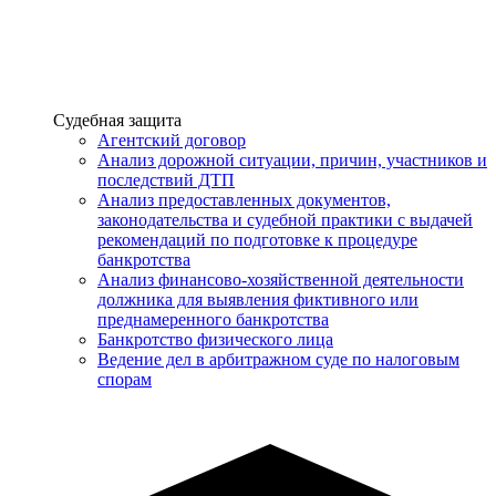
Услуги
Судебная защита
Агентский договор
Анализ дорожной ситуации, причин, участников и
последствий ДТП
Анализ предоставленных документов,
законодательства и судебной практики с выдачей
рекомендаций по подготовке к процедуре
банкротства
Анализ финансово-хозяйственной деятельности
должника для выявления фиктивного или
преднамеренного банкротства
Банкротство физического лица
Ведение дел в арбитражном суде по налоговым
спорам