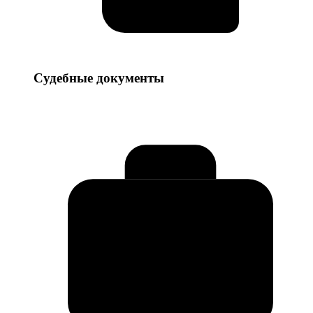
Судебные
Судебные документы
документы