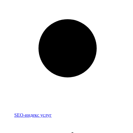
Индекс
SEO-индекс услуг