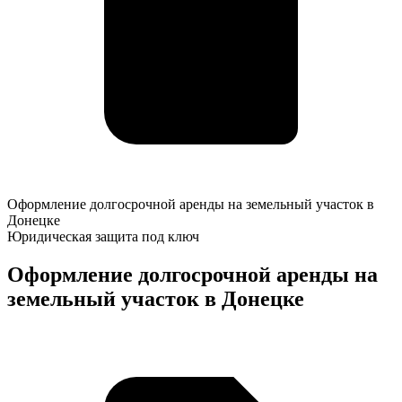
Оформление
Оформление долгосрочной аренды на земельный участок в
долгосрочной
Донецке
аренды
Юридическая защита под ключ
на
земельный
Оформление долгосрочной аренды на
участок
земельный участок в Донецке
в
Донецке
К
о
у