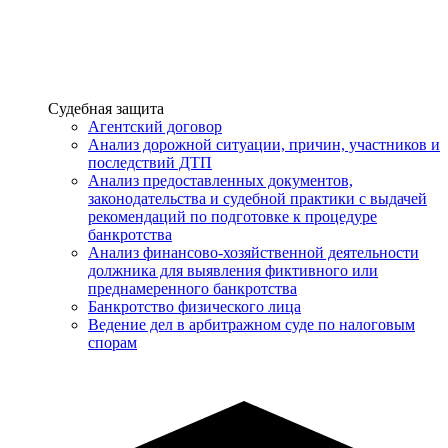
Услуги
Судебная защита
Агентский договор
Анализ дорожной ситуации, причин, участников и
последствий ДТП
Анализ предоставленных документов,
законодательства и судебной практики с выдачей
рекомендаций по подготовке к процедуре
банкротства
Анализ финансово-хозяйственной деятельности
должника для выявления фиктивного или
преднамеренного банкротства
Банкротство физического лица
Ведение дел в арбитражном суде по налоговым
спорам