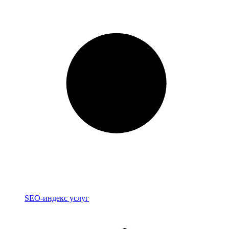
Индекс
SEO-индекс услуг