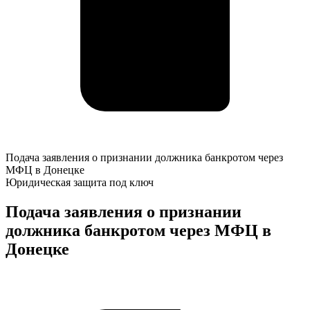
Подача
Подача заявления о признании должника банкротом через
заявления
МФЦ в Донецке
о
Юридическая защита под ключ
признании
должника
Подача заявления о признании
банкротом
должника банкротом через МФЦ в
через
МФЦ
Донецке
в
Донецке
К
о
у