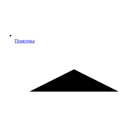
Практика
Практика