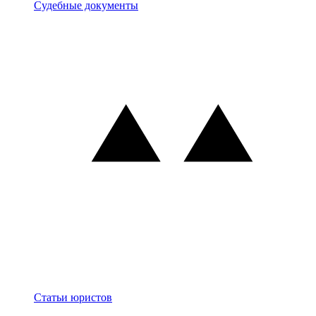
Документы
Судебные документы
Блог
Статьи юристов