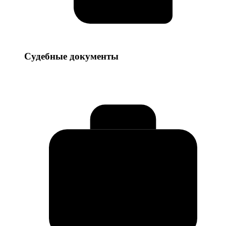
Судебные
Судебные документы
документы