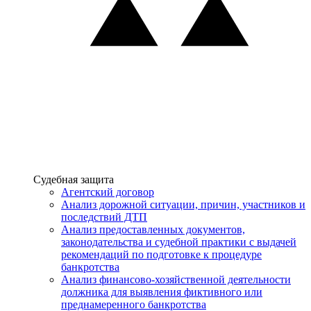
Услуги
Судебная защита
Агентский договор
Анализ дорожной ситуации, причин, участников и
последствий ДТП
Анализ предоставленных документов,
законодательства и судебной практики с выдачей
рекомендаций по подготовке к процедуре
банкротства
Анализ финансово-хозяйственной деятельности
должника для выявления фиктивного или
преднамеренного банкротства