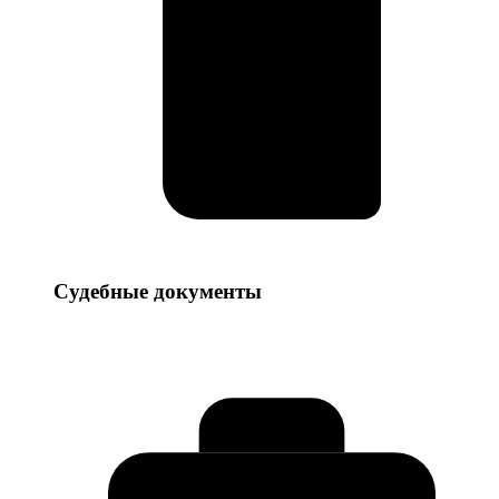
Судебные
Судебные документы
документы