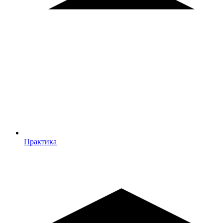
Практика
Практика