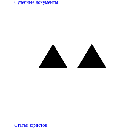
Документы
Судебные документы
Блог
Статьи юристов