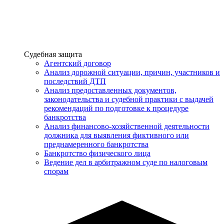
Услуги
Судебная защита
Агентский договор
Анализ дорожной ситуации, причин, участников и
последствий ДТП
Анализ предоставленных документов,
законодательства и судебной практики с выдачей
рекомендаций по подготовке к процедуре
банкротства
Анализ финансово-хозяйственной деятельности
должника для выявления фиктивного или
преднамеренного банкротства
Банкротство физического лица
Ведение дел в арбитражном суде по налоговым
спорам