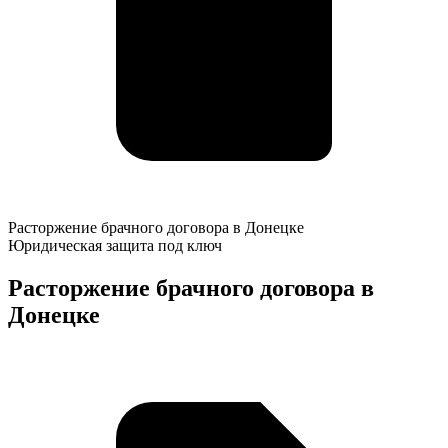
Расторжение
Расторжение брачного договора в Донецке
брачного
Юридическая защита под ключ
договора
в
Расторжение брачного договора в
Донецке
Донецке
К
о
у