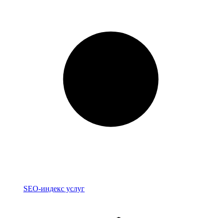
Индекс
SEO-индекс услуг