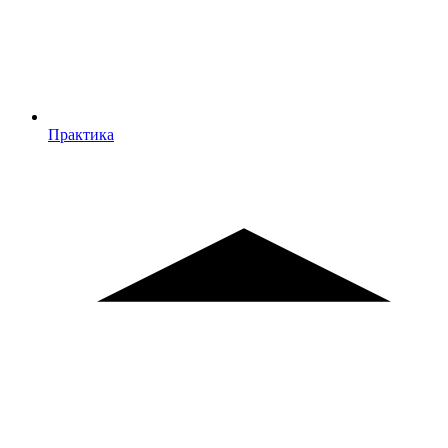
Практика
Практика