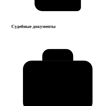
Судебные
Судебные документы
документы