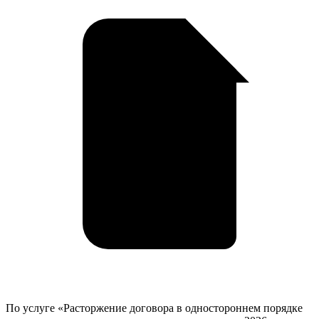
году
у
в
Донецке
По услуге «Расторжение договора в одностороннем порядке