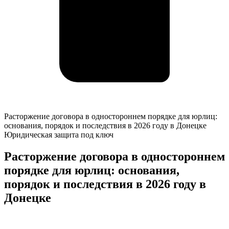
Расторжение
Расторжение договора в одностороннем порядке для юрлиц:
договора
основания, порядок и последствия в 2026 году в Донецке
в
Юридическая защита под ключ
одностороннем
порядке
Расторжение договора в одностороннем
для
порядке для юрлиц: основания,
юрлиц:
основания,
порядок и последствия в 2026 году в
порядок
Донецке
и
последствия
в
К
2026
о