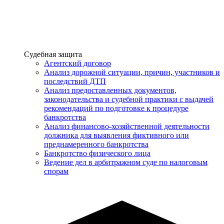
Услуги
Судебная защита
Агентский договор
Анализ дорожной ситуации, причин, участников и
последствий ДТП
Анализ предоставленных документов,
законодательства и судебной практики с выдачей
рекомендаций по подготовке к процедуре
банкротства
Анализ финансово-хозяйственной деятельности
должника для выявления фиктивного или
преднамеренного банкротства
Банкротство физического лица
Ведение дел в арбитражном суде по налоговым
спорам