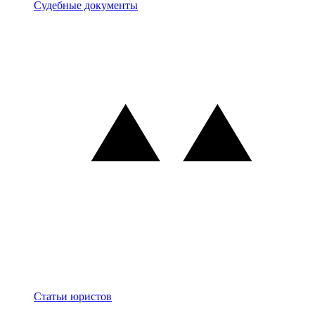
Документы
Судебные документы
Блог
Статьи юристов