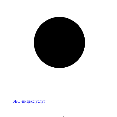
Индекс
SEO-индекс услуг