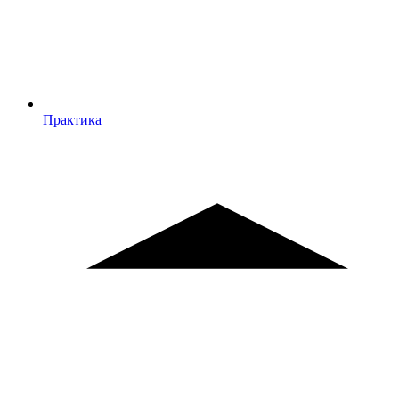
Практика
Практика