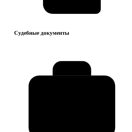
Судебные
Судебные документы
документы