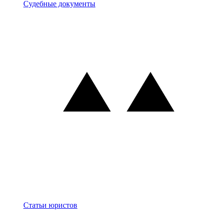
Документы
Судебные документы
Блог
Статьи юристов