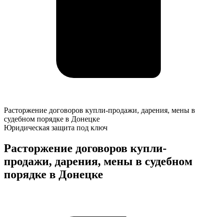
Расторжение
Расторжение договоров купли-продажи, дарения, мены в
договоров
судебном порядке в Донецке
купли-
Юридическая защита под ключ
продажи,
дарения,
Расторжение договоров купли-
мены
продажи, дарения, мены в судебном
в
судебном
порядке в Донецке
порядке
в
К
Донецке
о
у