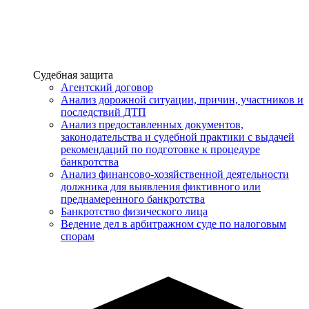
Услуги
Судебная защита
Агентский договор
Анализ дорожной ситуации, причин, участников и
последствий ДТП
Анализ предоставленных документов,
законодательства и судебной практики с выдачей
рекомендаций по подготовке к процедуре
банкротства
Анализ финансово-хозяйственной деятельности
должника для выявления фиктивного или
преднамеренного банкротства
Банкротство физического лица
Ведение дел в арбитражном суде по налоговым
спорам