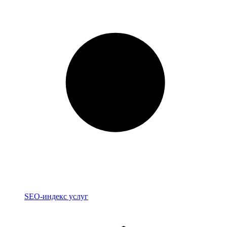
Индекс
SEO-индекс услуг