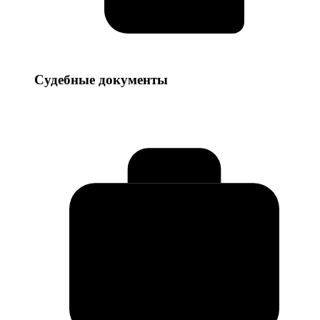
Судебные
Судебные документы
документы