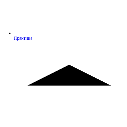
Практика
Практика