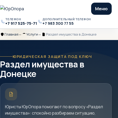
Меню
ТЕЛЕФОН
ДОПОЛНИТЕЛЬНЫЙ ТЕЛЕФОН
+7 917 525-75-71
+7 983 300 77 55
Телефон
Дополнительный
телефон
Главная
Услуги
Раздел имущества в Донецке
Главная
Разделитель
Услуги
Разделитель
Раздел
имущества
в
Донецке
ЮРИДИЧЕСКАЯ ЗАЩИТА ПОД КЛЮЧ
Раздел имущества в
Донецке
Краткое
описание
услуги
Юристы ЮрОпора помогают по вопросу «Раздел
имущества»: спокойно разбираем ситуацию,