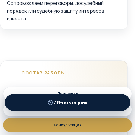
Сопровождаем переговоры, досудебный
порядок или судебную защиту интересов
клиента
СОСТАВ РАБОТЫ
Позвонить
Что входит в услугу
ИИ-помощник
ИИ
MAX
01
Консультация