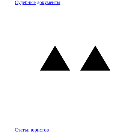
Документы
Судебные документы
Блог
Статьи юристов