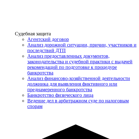
Услуги
Судебная защита
Агентский договор
Анализ дорожной ситуации, причин, участников и
последствий ДТП
Анализ предоставленных документов,
законодательства и судебной практики с выдачей
рекомендаций по подготовке к процедуре
банкротства
Анализ финансово-хозяйственной деятельности
должника для выявления фиктивного или
преднамеренного банкротства
Банкротство физического лица
Ведение дел в арбитражном суде по налоговым
спорам