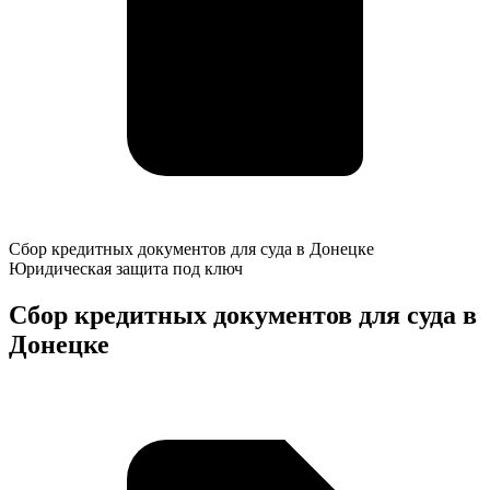
Сбор
Сбор кредитных документов для суда в Донецке
кредитных
Юридическая защита под ключ
документов
для
Сбор кредитных документов для суда в
суда
Донецке
в
Донецке
К
о
у