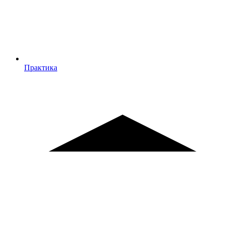
Практика
Практика