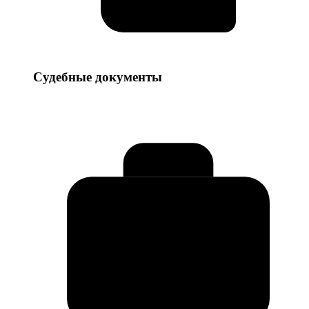
Судебные
Судебные документы
документы