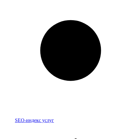
Индекс
SEO-индекс услуг