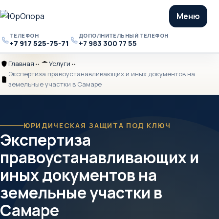
Меню
ТЕЛЕФОН
ДОПОЛНИТЕЛЬНЫЙ ТЕЛЕФОН
+7 917 525-75-71
+7 983 300 77 55
Телефон
Дополнительный
телефон
Главная
Услуги
Главная
Разделитель
Услуги
Разделитель
Экспертиза правоустанавливающих и иных документов на
Экспертиза
земельные участки в Самаре
правоустанавливающих
и
иных
документов
ЮРИДИЧЕСКАЯ ЗАЩИТА ПОД КЛЮЧ
Экспертиза
на
земельные
правоустанавливающих и
участки
в
иных документов на
Самаре
земельные участки в
Самаре